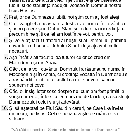
Tatăl nostru, de lucrul credinţei voastre şi de osteneala
iubirii şi de stăruinţa nădejdii voastre în Domnul nostru
Iisus Hristos.
4.
Fraţilor de Dumnezeu iubiţi, noi ştim cum aţi fost aleşi;
5.
Că Evanghelia noastră n-a fost la voi numai în cuvânt, ci
şi întru putere şi în Duhul Sfânt şi în deplină încredinţare,
precum bine ştiţi ce fel am fost între voi, pentru voi.
6.
Şi voi v-aţi făcut următori ai noştri şi ai Domnului, primind
cuvântul cu bucuria Duhului Sfânt, deşi aţi avut multe
necazuri.
7.
Aşa încât v-aţi făcut pildă tuturor celor ce cred din
Macedonia şi din Ahaia,
8.
Căci, de la voi, cuvântul Domnului a răsunat nu numai în
Macedonia şi în Ahaia, ci credinţa voastră în Dumnezeu s-
a răspândit în tot locul, astfel că nu e nevoie să mai
spunem noi ceva.
9.
Căci ei înşişi istorisesc despre noi cum am fost primiţi la
voi şi cum v-aţi întors la Dumnezeu, de la idoli, ca să slujiţi
Dumnezeului celui viu şi adevărat,
10.
Şi să aşteptaţi pe Fiul Său din ceruri, pe Care L-a înviat
din morţi, pe Iisus, Cel ce ne izbăveşte de mânia cea
viitoare.
"Vă rătăciţi neştiind Scripturile, nici puterea lui Dumnezeu."