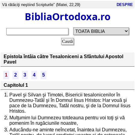
Vă rătăciţi neştiind Scripturile" (Matei, 22,29)
DESPRE
BibliaOrtodoxa.ro
Epistola întâia către Tesaloniceni a Sfântului Apostol
Pavel
1
2
3
4
5
Capitolul 1
1.
Pavel şi Silvan şi Timotei, Bisericii tesalonicenilor în
Dumnezeu-Tatăl şi în Domnul Iisus Hristos: Har vouă şi
pace de la Dumnezeu, Tatăl nostru, şi de la Domnul Iisus
Hristos.
2.
Mulţumim lui Dumnezeu totdeauna pentru voi toţi şi vă
pomenim în rugăciunile noastre,
3.
Aducându-ne aminte neîncetat, înaintea lui Dumnezeu,