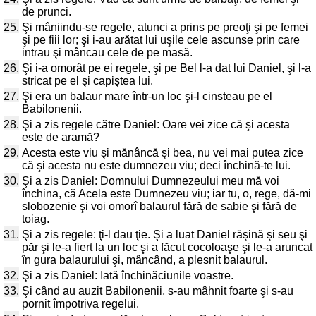
de prunci.
25.
Şi mâniindu-se regele, atunci a prins pe preoţi şi pe femei
şi pe fiii lor; şi i-au arătat lui uşile cele ascunse prin care
intrau şi mâncau cele de pe masă.
26.
Şi i-a omorât pe ei regele, şi pe Bel l-a dat lui Daniel, şi l-a
stricat pe el şi capiştea lui.
27.
Şi era un balaur mare într-un loc şi-l cinsteau pe el
Babilonenii.
28.
Şi a zis regele către Daniel: Oare vei zice că şi acesta
este de aramă?
29.
Acesta este viu şi mănâncă şi bea, nu vei mai putea zice
că şi acesta nu este dumnezeu viu; deci închină-te lui.
30.
Şi a zis Daniel: Domnului Dumnezeului meu mă voi
închina, că Acela este Dumnezeu viu; iar tu, o, rege, dă-mi
slobozenie şi voi omorî balaurul fără de sabie şi fără de
toiag.
31.
Şi a zis regele: ţi-l dau ţie. Şi a luat Daniel răşină şi seu şi
păr şi le-a fiert la un loc şi a făcut cocoloaşe şi le-a aruncat
în gura balaurului şi, mâncând, a plesnit balaurul.
32.
Şi a zis Daniel: Iată închinăciunile voastre.
33.
Şi când au auzit Babilonenii, s-au mâhnit foarte şi s-au
pornit împotriva regelui.