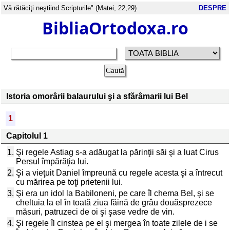
Vă rătăciţi neştiind Scripturile" (Matei, 22,29)
DESPRE
BibliaOrtodoxa.ro
Istoria omorârii balaurului şi a sfărâmarii lui Bel
1
Capitolul 1
1.
Şi regele Astiag s-a adăugat la părinţii săi şi a luat Cirus
Persul împărăţia lui.
2.
Şi a vieţuit Daniel împreună cu regele acesta şi a întrecut
cu mărirea pe toţi prietenii lui.
3.
Şi era un idol la Babiloneni, pe care îl chema Bel, şi se
cheltuia la el în toată ziua făină de grâu douăsprezece
măsuri, patruzeci de oi şi şase vedre de vin.
4.
Şi regele îl cinstea pe el şi mergea în toate zilele de i se