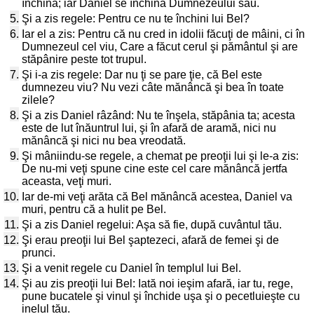
închina; iar Daniel se închina Dumnezeului său.
5.
Şi a zis regele: Pentru ce nu te închini lui Bel?
6.
Iar el a zis: Pentru că nu cred in idolii făcuţi de mâini, ci în
Dumnezeul cel viu, Care a făcut cerul şi pământul şi are
stăpânire peste tot trupul.
7.
Şi i-a zis regele: Dar nu ţi se pare ţie, că Bel este
dumnezeu viu? Nu vezi câte mănâncă şi bea în toate
zilele?
8.
Şi a zis Daniel râzând: Nu te înşela, stăpânia ta; acesta
este de lut înăuntrul lui, şi în afară de aramă, nici nu
mănâncă şi nici nu bea vreodată.
9.
Şi mâniindu-se regele, a chemat pe preoţii lui şi le-a zis:
De nu-mi veţi spune cine este cel care mănâncă jertfa
aceasta, veţi muri.
10.
Iar de-mi veţi arăta că Bel mănâncă acestea, Daniel va
muri, pentru că a hulit pe Bel.
11.
Şi a zis Daniel regelui: Aşa să fie, după cuvântul tău.
12.
Şi erau preoţii lui Bel şaptezeci, afară de femei şi de
prunci.
13.
Şi a venit regele cu Daniel în templul lui Bel.
14.
Şi au zis preoţii lui Bel: Iată noi ieşim afară, iar tu, rege,
pune bucatele şi vinul şi închide uşa şi o pecetluieşte cu
inelul tău.