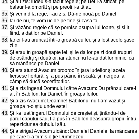
34.
Şi au zis: Iudeu s-a făcut regele; pe Bel I-a stricat, pe
balaur l-a omorât şi pe preoţi i-a tăiat.
35.
Şi venind la rege, i-au zis: Dă-ne nouă pe Daniel;
36.
Iar de nu, te vom ucide pe tine şi casa ta.
37.
Şi văzând regele că se pornise asupra lui foarte, şi silit
fiind, a dat lor pe Daniel.
38.
Iar ei l-au aruncat într-o groapă cu lei, şi a fost acolo şase
zile.
39.
Şi erau în groapă şapte lei, şi le da lor pe zi două trupuri
de osândiţi şi două oi; iar atunci nu le-au dat lor nimic, ca
să mănânce pe Daniel.
40.
Şi era atunci Avacum prooroc în ţara Iudeilor şi acela
fiersese fiertură, şi a pus pâine în scafă, şi mergea la
câmp să ducă secerătorilor.
41.
Şi a zis îngerul Domnului câtre Avacum: Du prânzul care-l
ai, în Babilon, lui Daniel, în groapa leilor.
42.
Şi a zis Avacum: Doamne! Babilonul nu l-am văzut şi
groapa n-o ştiu unde este!
43.
Şi l-a luat îngerul Domnului de creştet şi, ţinându-l de
părul capului său, l-a pus în Babilon deasupra gropii, întru
repeziciunea duhului său.
44.
Şi a strigat Avacum zicând: Daniele! Daniele! Ia mâncarea
pe care ţi-a trimis-o ţie Dumnezeu.