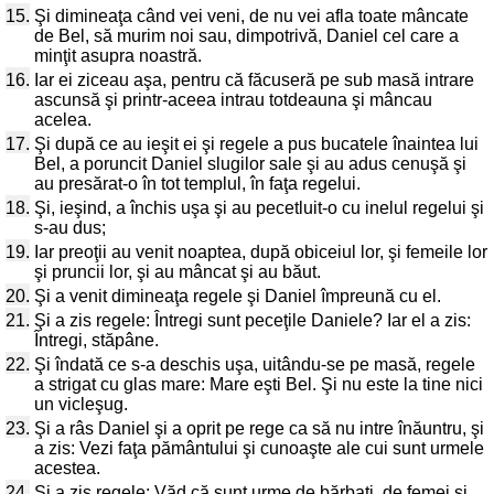
15.
Şi dimineaţa când vei veni, de nu vei afla toate mâncate
de Bel, să murim noi sau, dimpotrivă, Daniel cel care a
minţit asupra noastră.
16.
Iar ei ziceau aşa, pentru că făcuseră pe sub masă intrare
ascunsă şi printr-aceea intrau totdeauna şi mâncau
acelea.
17.
Şi după ce au ieşit ei şi regele a pus bucatele înaintea lui
Bel, a poruncit Daniel slugilor sale şi au adus cenuşă şi
au presărat-o în tot templul, în faţa regelui.
18.
Şi, ieşind, a închis uşa şi au pecetluit-o cu inelul regelui şi
s-au dus;
19.
Iar preoţii au venit noaptea, după obiceiul lor, şi femeile lor
şi pruncii lor, şi au mâncat şi au băut.
20.
Şi a venit dimineaţa regele şi Daniel împreună cu el.
21.
Şi a zis regele: Întregi sunt peceţile Daniele? Iar el a zis:
Întregi, stăpâne.
22.
Şi îndată ce s-a deschis uşa, uitându-se pe masă, regele
a strigat cu glas mare: Mare eşti Bel. Şi nu este la tine nici
un vicleşug.
23.
Şi a râs Daniel şi a oprit pe rege ca să nu intre înăuntru, şi
a zis: Vezi faţa pământului şi cunoaşte ale cui sunt urmele
acestea.
24.
Şi a zis regele: Văd că sunt urme de bărbaţi, de femei şi