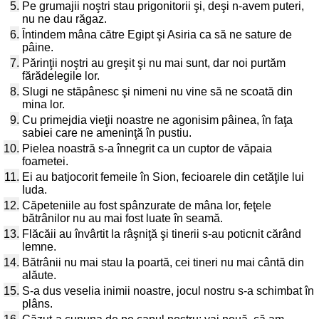
5.
Pe grumajii noştri stau prigonitorii şi, deşi n-avem puteri,
nu ne dau răgaz.
6.
Întindem mâna către Egipt şi Asiria ca să ne sature de
pâine.
7.
Părinţii noştri au greşit şi nu mai sunt, dar noi purtăm
fărădelegile lor.
8.
Slugi ne stăpânesc şi nimeni nu vine să ne scoată din
mina lor.
9.
Cu primejdia vieţii noastre ne agonisim pâinea, în faţa
sabiei care ne ameninţă în pustiu.
10.
Pielea noastră s-a înnegrit ca un cuptor de văpaia
foametei.
11.
Ei au batjocorit femeile în Sion, fecioarele din cetăţile lui
Iuda.
12.
Căpeteniile au fost spânzurate de mâna lor, feţele
bătrânilor nu au mai fost luate în seamă.
13.
Flăcăii au învârtit la râşniţă şi tinerii s-au poticnit cărând
lemne.
14.
Bătrânii nu mai stau la poartă, cei tineri nu mai cântă din
alăute.
15.
S-a dus veselia inimii noastre, jocul nostru s-a schimbat în
plâns.