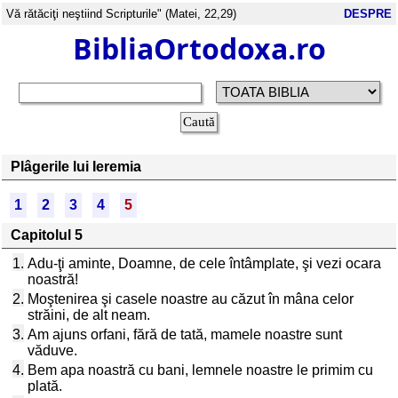
Vă rătăciţi neştiind Scripturile" (Matei, 22,29)
DESPRE
BibliaOrtodoxa.ro
Plâgerile lui Ieremia
1
2
3
4
5
Capitolul 5
1.
Adu-ţi aminte, Doamne, de cele întâmplate, şi vezi ocara
noastră!
2.
Moştenirea şi casele noastre au căzut în mâna celor
străini, de alt neam.
3.
Am ajuns orfani, fără de tată, mamele noastre sunt
văduve.
4.
Bem apa noastră cu bani, lemnele noastre le primim cu
plată.