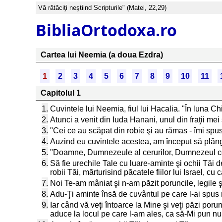
Vă rătăciţi neştiind Scripturile" (Matei, 22,29)
BibliaOrtodoxa.ro
Cartea lui Neemia (a doua Ezdra)
1
2
3
4
5
6
7
8
9
10
11
Capitolul 1
1.
Cuvintele lui Neemia, fiul lui Hacalia. "În luna Ch
2.
Atunci a venit din Iuda Hanani, unul din fraţii mei
3.
"Cei ce au scăpat din robie şi au rămas - îmi spuser
4.
Auzind eu cuvintele acestea, am început să plâng 
5.
"Doamne, Dumnezeule al cerurilor, Dumnezeul cel m
6.
Să fie urechile Tale cu luare-aminte şi ochii Tăi d
robii Tăi, mărturisind păcatele fiilor lui Israel, c
7.
Noi Te-am mâniat şi n-am păzit poruncile, legile şi
8.
Adu-Ţi aminte însă de cuvântul pe care l-ai spus r
9.
Iar când vă veţi întoarce la Mine şi veţi păzi porunc
aduce la locul pe care l-am ales, ca să-Mi pun n