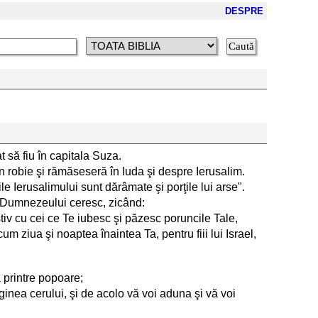
DESPRE
t să fiu în capitala Suza.
in robie şi rămăseseră în Iuda şi despre Ierusalim.
ile Ierusalimului sunt dărâmate şi porţile lui arse".
ea Dumnezeului ceresc, zicând:
iv cu cei ce Te iubesc şi păzesc poruncile Tale,
m ziua şi noaptea înaintea Ta, pentru fiii lui Israel,
 printre popoare;
arginea cerului, şi de acolo vă voi aduna şi vă voi