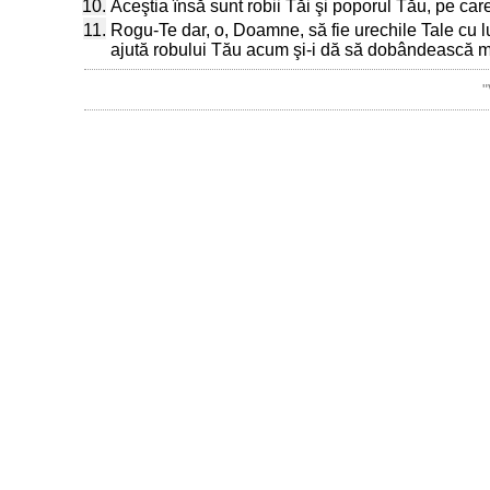
10.
Aceştia însă sunt robii Tăi şi poporul Tău, pe ca
11.
Rogu-Te dar, o, Doamne, să fie urechile Tale cu l
ajută robului Tău acum şi-i dă să dobândească mi
"