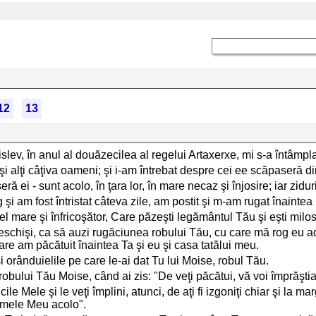
12
13
islev, în anul al douăzecilea al regelui Artaxerxe, mi s-a întâmpla
 şi alţi câţiva oameni; şi i-am întrebat despre cei ee scăpaseră d
ă ei - sunt acolo, în ţara lor, în mare necaz şi înjosire; iar zidur
şi am fost întristat câteva zile, am postit şi m-am rugat înaint
are şi înfricoşător, Care păzeşti legământul Tău şi eşti milost
eschişi, ca să auzi rugăciunea robului Tău, cu care mă rog eu acu
u care am păcătuit înaintea Ta şi eu şi casa tatălui meu.
 orânduielile pe care le-ai dat Tu lui Moise, robul Tău.
obului Tău Moise, când ai zis: "De veţi păcătui, vă voi împrăştia
ile Mele şi le veţi împlini, atunci, de aţi fi izgoniţi chiar şi la m
umele Meu acolo".