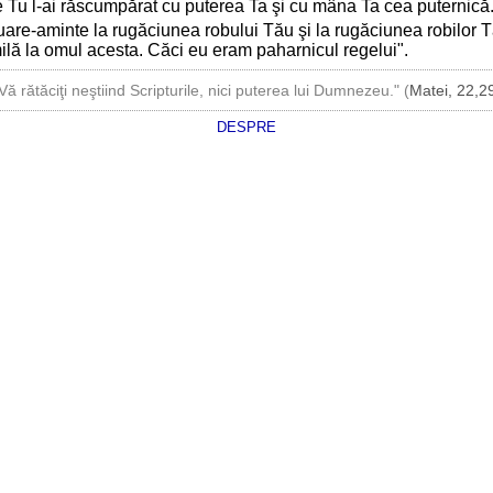
re Tu l-ai răscumpărat cu puterea Ta şi cu mâna Ta cea puternică
uare-aminte la rugăciunea robului Tău şi la rugăciunea robilor 
lă la omul acesta. Căci eu eram paharnicul regelui".
Vă rătăciţi neştiind Scripturile, nici puterea lui Dumnezeu." (
Matei, 22,2
DESPRE