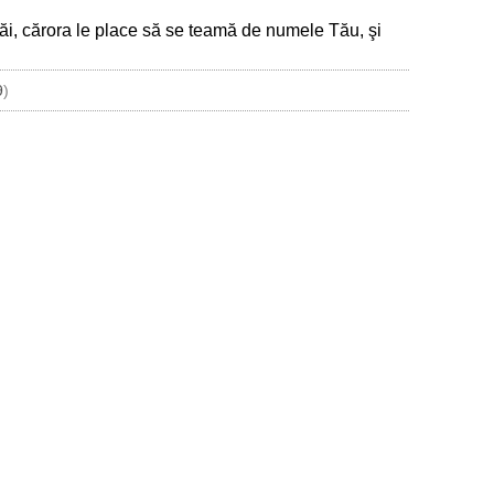
.
Tăi, cărora le place să se teamă de numele Tău, şi
9
)