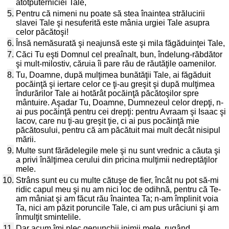
atotputerniciei Tale,
5.
Pentru că nimeni nu poate să stea înaintea strălucirii
slavei Tale şi nesuferită este mânia urgiei Tale asupra
celor păcătoşi!
6.
Însă nemăsurată şi neajunsă este şi mila făgăduinţei Tale,
7.
Căci Tu eşti Domnul cel preaînalt, bun, îndelung-răbdător
şi mult-milostiv, căruia îi pare rău de răutăţile oamenilor.
8.
Tu, Doamne, după mulţimea bunătăţii Tale, ai făgăduit
pocăinţă şi iertare celor ce ţi-au greşit şi după mulţimea
îndurărilor Tale ai hotărât pocăinţă păcătoşilor spre
mântuire. Aşadar Tu, Doamne, Dumnezeul celor drepţi, n-
ai pus pocăinţă pentru cei drepţi: pentru Avraam şi Isaac şi
Iacov, care nu ţi-au greşit ţie, ci ai pus pocăinţă mie
păcătosului, pentru că am păcătuit mai mult decât nisipul
mării.
9.
Multe sunt fărădelegile mele şi nu sunt vrednic a căuta şi
a privi înălţimea cerului din pricina mulţimii nedreptăţilor
mele.
10.
Strâns sunt eu cu multe cătuşe de fier, încât nu pot să-mi
ridic capul meu şi nu am nici loc de odihnă, pentru că Te-
am mâniat şi am făcut rău înaintea Ta; n-am împlinit voia
Ta, nici am păzit poruncile Tale, ci am pus urâciuni şi am
înmulţit smintelile.
11.
Dar acum îmi plec genunchii inimii mele, rugând