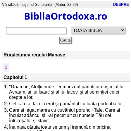
Vă rătăciţi neştiind Scripturile" (Matei, 22,29)
DESPRE
BibliaOrtodoxa.ro
Rugăciunea regelui Manase
1
Capitolul 1
1.
"Doamne, Atotţiitorule, Dumnezeul părinţilor noştri, al lui
Avraam, ai lui Isaac şi al lui Iacov, şi al seminţiei celei
drepte a lor,
2.
Cel care ai făcut cerul şi pământul cu toată podoaba lor,
3.
Care ai legat marea cu cuvântul poruncii Tale, Care ai
încuiat adâncul şi l-ai pecetluit cu numele Tău cel
înfricoşător şi slăvit,
4.
Înaintea căruia toate se tem şl tremură din pricina