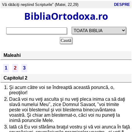
Vă rătăciţi neştiind Scripturile" (Matei, 22,29)
DESPRE
BibliaOrtodoxa.ro
Maleahi
1
2
3
Capitolul 2
1.
Şi acum către voi se îndreaptă această poruncă, o,
preoţilor!
2.
Dacă voi nu veţi asculta şi nu veţi pleca inima ca să daţi
slavă numelui Meu", zice Domnul Savaot, "voi trimite
peste voi blestemul şi voi blestema binecuvântarea
voastră. Şi chiar am blestemat-o, căci voi nu puneţi la
inimă poruncile Mele.
3.
Iată că Eu voi sfărâma braţul vostru şi vă voi arunca în faţă