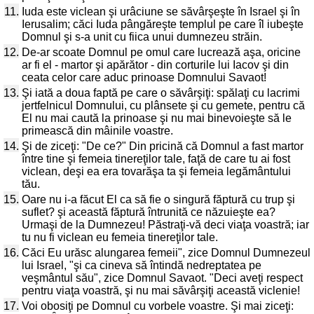
11.
Iuda este viclean şi urâciune se săvârşeşte în Israel şi în
Ierusalim; căci Iuda pângăreşte templul pe care îl iubeşte
Domnul şi s-a unit cu fiica unui dumnezeu străin.
12.
De-ar scoate Domnul pe omul care lucrează aşa, oricine
ar fi el - martor şi apărător - din corturile lui Iacov şi din
ceata celor care aduc prinoase Domnului Savaot!
13.
Şi iată a doua faptă pe care o săvârşiţi: spălaţi cu lacrimi
jertfelnicul Domnului, cu plânsete şi cu gemete, pentru că
El nu mai caută la prinoase şi nu mai binevoieşte să le
primească din mâinile voastre.
14.
Şi de ziceţi: "De ce?" Din pricină că Domnul a fast martor
între tine şi femeia tinereţilor tale, faţă de care tu ai fost
viclean, deşi ea era tovarăşa ta şi femeia legământului
tău.
15.
Oare nu i-a făcut El ca să fie o singură făptură cu trup şi
suflet? şi această făptură întrunită ce năzuieşte ea?
Urmaşi de la Dumnezeu! Păstraţi-vă deci viaţa voastră; iar
tu nu fi viclean eu femeia tinereţilor tale.
16.
Căci Eu urăsc alungarea femeii", zice Domnul Dumnezeul
lui Israel, "şi ca cineva să întindă nedreptatea pe
veşmântul său", zice Domnul Savaot. "Deci aveţi respect
pentru viaţa voastră, şi nu mai săvârşiţi această viclenie!
17.
Voi obosiţi pe Domnul cu vorbele voastre. Şi mai ziceţi: