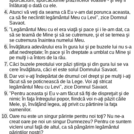
spurcăciuni, spurcăciunile praznicelor voastre - şi veţi fi
înlăturaţi o dată cu ele.
4.
Atunci vă veţi da seama că Eu v-am dat porunca aceasta,
ca să fie neclintit legământul Meu cu Levi", zice Domnul
Savaot.
5.
"Legământul Meu cu el era viaţă şi pace şi i le-am dat, ca
să se teamă de Mine şi să se cutremure, şi el se temea şi
se cutremura înaintea numelui Meu.
6.
Învăţătura adevărului era în gura lui şi pe buzele lui nu s-a
aflat nedreptate; în pace şi în dreptate a umblat cu Mine şi
pe mulţi i-a întors de la rău.
7.
Căci buzele preotului vor păzi ştiinţa şi din gura lui se va
cere învăţătura, căci el este solul Domnului Savaot.
8.
Dar voi v-aţi îndepărtat de drumul cel drept şi pe mulţi i-aţi
făcut să se poticnească de la Lege. Voi aţi stricat
legământul Meu cu Levi", zice Domnul Savaot.
9.
"Pentru aceasta şi Eu v-am făcut să fiţi de dispreţuit şi de
nimic în faţa întregului popor, fiindcă voi n-aţi păzit căile
Mele, şi, învăţând legea, aţi privit cu părtinire la faţa
oamenilor.
10.
Oare nu este un singur părinte pentru noi toţi? Nu ne-a
creat oare pe noi un singur Dumnezeu? Pentru ce suntem
vicleni unul faţă de altul, ca să pângărim legământul
părinţilor noştri?