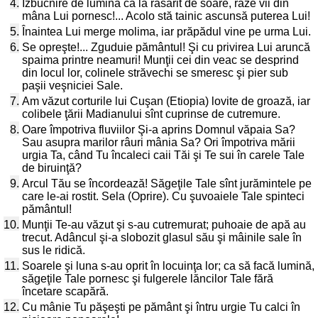
4.
Izbucnire de lumină ca la răsărit de soare, raze vii din
mâna Lui pornesc!... Acolo stă tainic ascunsă puterea Lui!
5.
Înaintea Lui merge molima, iar prăpădul vine pe urma Lui.
6.
Se opreşte!... Zguduie pământul! Şi cu privirea Lui aruncă
spaima printre neamuri! Munţii cei din veac se desprind
din locul lor, colinele străvechi se smeresc şi pier sub
paşii veşniciei Sale.
7.
Am văzut corturile lui Cuşan (Etiopia) lovite de groază, iar
colibele ţării Madianului sînt cuprinse de cutremure.
8.
Oare împotriva fluviilor Şi-a aprins Domnul văpaia Sa?
Sau asupra marilor râuri mânia Sa? Ori împotriva mării
urgia Ta, când Tu încaleci caii Tăi şi Te sui în carele Tale
de biruinţă?
9.
Arcul Tău se încordează! Săgeţile Tale sînt jurămintele pe
care le-ai rostit. Sela (Oprire). Cu şuvoaiele Tale spinteci
pământul!
10.
Munţii Te-au văzut şi s-au cutremurat; puhoaie de apă au
trecut. Adâncul şi-a slobozit glasul său şi mâinile sale în
sus le ridică.
11.
Soarele şi luna s-au oprit în locuinţa lor; ca să facă lumină,
săgeţile Tale pornesc şi fulgerele lăncilor Tale fără
încetare scapără.
12.
Cu mânie Tu păşeşti pe pământ şi întru urgie Tu calci în