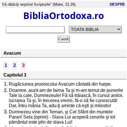
Vă rătăciţi neştiind Scripturile" (Matei, 22,29)
DESPRE
BibliaOrtodoxa.ro
Avacum
1
2
3
Capitolul 3
1.
Rugăciunea proorocului Avacum cântată din harpe.
2.
Doamne, auzit-am de faima Ta şi m-am temut de punerile
Tale la cale, Dumnezeule! Fă să trăiască, în cursul anilor,
lucrarea Ta şi, în trecerea vremii, fă-o să fie cunoscută!
Dar, întru mânia Ta, adu-ţi aminte că eşti şi milostiv!
3.
Dumnezeu vine din Teman, şi Cel Sfânt din muntele
Paran! Sela (oprire) - Slava Lui acoperă cerurile şi tot
pământul este plin de slava Lui!