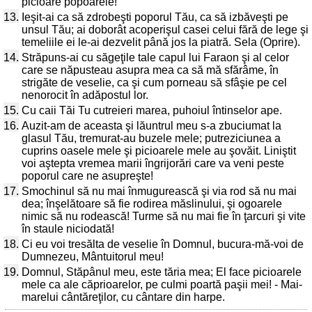
picioare popoarele!
13.
Ieşit-ai ca să zdrobeşti poporul Tău, ca să izbăveşti pe
unsul Tău; ai doborât acoperişul casei celui fără de lege şi
temeliile ei le-ai dezvelit până jos la piatră. Sela (Oprire).
14.
Străpuns-ai cu săgeţile tale capul lui Faraon şi al celor
care se năpusteau asupra mea ca să mă sfărâme, în
strigăte de veselie, ca şi cum porneau să sfâşie pe cel
nenorocit în adăpostul lor.
15.
Cu caii Tăi Tu cutreieri marea, puhoiul întinselor ape.
16.
Auzit-am de aceasta şi lăuntrul meu s-a zbuciumat la
glasul Tău, tremurat-au buzele mele; putreziciunea a
cuprins oasele mele şi picioarele mele au şovăit. Liniştit
voi aştepta vremea marii îngrijorări care va veni peste
poporul care ne asupreşte!
17.
Smochinul să nu mai înmugurească şi via rod să nu mai
dea; înşelătoare să fie rodirea măslinului, şi ogoarele
nimic să nu rodească! Turme să nu mai fie în ţarcuri şi vite
în staule niciodată!
18.
Ci eu voi tresălta de veselie în Domnul, bucura-mă-voi de
Dumnezeu, Mântuitorul meu!
19.
Domnul, Stăpânul meu, este tăria mea; El face picioarele
mele ca ale căprioarelor, pe culmi poartă paşii mei! - Mai-
marelui cântăreţilor, cu cântare din harpe.