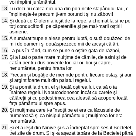
voi împlini jurământul.
13.
Tu deci nu călca nici una din poruncile stăpânului tău, ci
împlineşte-le precum ţi-am poruncit şi nu zăbovi!
14.
Şi după ce Olofern a ieşit de la rege, a chemat la sine pe
toţi conducătorii, pe căpeteniile şi pe mai-marii oştirii
asiriene.
15.
A numărat trupele alese pentru luptă, o sută douăzeci de
mii de oameni şi douăsprezece mii de arcaşi călări.
16.
I-a pus în rând, cum se pune o oştire gata de război,
17.
Şi a luat o parte mare mulţime de cămile, de asini şi de
catâri pentru dus poverile lor, iar oi, boi şi capre,
nenumărate, pentru hrana lor,
18.
Precum şi bogăţie de merinde pentru fiecare ostaş, şi aur
şi argint foarte mult din palatul regelui.
19.
Şi a pornit la drum, el şi toată oştirea lui, ca să o ia
înaintea regelui Nabucodonosor, încât cu carele şi
călăreţii şi cu pedestrimea cea aleasă să acopere toată
faţa pământului spre apus.
20.
Şi mulţimea care i-a însoţit pe ei era ca lăcustele de
numeroasă şi ca nisipul pământului; mulţimea lor era
nenumărată.
21.
Şi el a ieşit din Ninive şi s-a îndreptat spre şesul Bectelet,
trei zile de drum. Şi şi-a aşezat tabăra de la Bectelet până