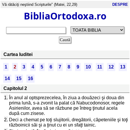
Vă rătăciţi neştiind Scripturile" (Matei, 22,29)
DESPRE
BibliaOrtodoxa.ro
Cartea Iuditei
1
2
3
4
5
6
7
8
9
10
11
12
13
14
15
16
Capitolul 2
1.
În anul al optsprezecelea, în ziua a douăzeci şi doua din
prima lună, s-a zvonit la palat că Nabucodonosor, regele
Asirienilor, avea să se răzbune pe întreg ţinutul acela
după cum zisese.
2.
Deci a chemat pe toţi slujitorii, dregătorii, căpeteniile şi toţi
războinicii săi şi a ţinut cu ei un sfaţt tainic.