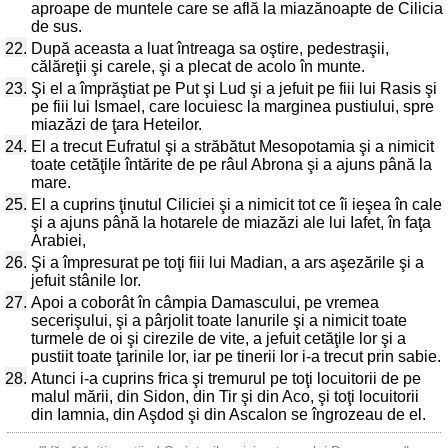
aproape de muntele care se află la miazănoapte de Cilicia
de sus.
22.
După aceasta a luat întreaga sa oştire, pedestraşii,
călăreţii şi carele, şi a plecat de acolo în munte.
23.
Şi el a împrăştiat pe Put şi Lud şi a jefuit pe fiii lui Rasis şi
pe fiii lui Ismael, care locuiesc la marginea pustiului, spre
miazăzi de ţara Heteilor.
24.
El a trecut Eufratul şi a străbătut Mesopotamia şi a nimicit
toate cetăţile întărite de pe râul Abrona şi a ajuns până la
mare.
25.
El a cuprins ţinutul Ciliciei şi a nimicit tot ce îi ieşea în cale
şi a ajuns până la hotarele de miazăzi ale lui Iafet, în faţa
Arabiei,
26.
Şi a împresurat pe toţi fiii lui Madian, a ars aşezările şi a
jefuit stânile lor.
27.
Apoi a coborât în câmpia Damascului, pe vremea
secerişului, şi a pârjolit toate lanurile şi a nimicit toate
turmele de oi şi cirezile de vite, a jefuit cetăţile lor şi a
pustiit toate ţarinile lor, iar pe tinerii lor i-a trecut prin sabie.
28.
Atunci i-a cuprins frica şi tremurul pe toţi locuitorii de pe
malul mării, din Sidon, din Tir şi din Aco, şi toţi locuitorii
din Iamnia, din Aşdod şi din Ascalon se îngrozeau de el.