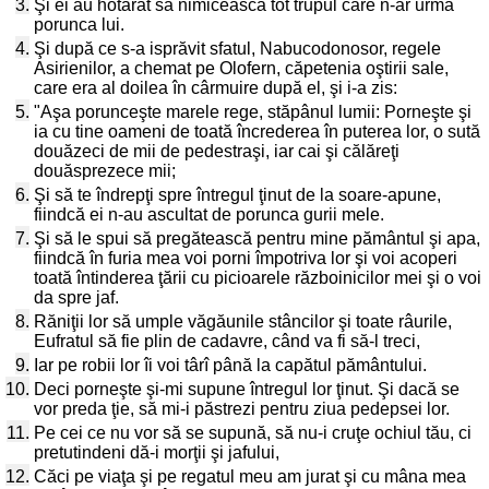
3.
Şi ei au hotărât să nimicească tot trupul care n-ar urma
porunca lui.
4.
Şi după ce s-a isprăvit sfatul, Nabucodonosor, regele
Asirienilor, a chemat pe Olofern, căpetenia oştirii sale,
care era al doilea în cârmuire după el, şi i-a zis:
5.
"Aşa porunceşte marele rege, stăpânul lumii: Porneşte şi
ia cu tine oameni de toată încrederea în puterea lor, o sută
douăzeci de mii de pedestraşi, iar cai şi călăreţi
douăsprezece mii;
6.
Şi să te îndrepţi spre întregul ţinut de la soare-apune,
fiindcă ei n-au ascultat de porunca gurii mele.
7.
Şi să le spui să pregătească pentru mine pământul şi apa,
fiindcă în furia mea voi porni împotriva lor şi voi acoperi
toată întinderea ţării cu picioarele războinicilor mei şi o voi
da spre jaf.
8.
Răniţii lor să umple văgăunile stâncilor şi toate râurile,
Eufratul să fie plin de cadavre, când va fi să-l treci,
9.
Iar pe robii lor îi voi târî până la capătul pământului.
10.
Deci porneşte şi-mi supune întregul lor ţinut. Şi dacă se
vor preda ţie, să mi-i păstrezi pentru ziua pedepsei lor.
11.
Pe cei ce nu vor să se supună, să nu-i cruţe ochiul tău, ci
pretutindeni dă-i morţii şi jafului,
12.
Căci pe viaţa şi pe regatul meu am jurat şi cu mâna mea