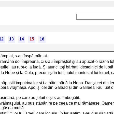
12
13
14
15
16
ntâmplat, s-au înspăimântat.
rămână doi împreună, ci s-au împrăştiat şi au apucat-o razna toţi
iei, au rupt-o la fugă. Şi atunci toţi bărbaţii destoinici de luptă 
la Hobe şi la Cola, precum şi în tot ţinutul muntos al lui Israel, 
u năpustit împotriva lor şi i-a bătut până la Hoba. Dar şi cei din Ier
abăra vrăjmaşă. Apoi şi cei din Galaad şi din Galileea i-au luat di
a asiriană, pe care au jefuit-o şi s-au îmbogăţit.
erea vrăjmaşului, au pus stăpânire pe ceea ce mai rămăsese. Oameni
e găsea multă.
t îl fiilor lui Israel, care locuiau în Ierusalim, s-au dus să va