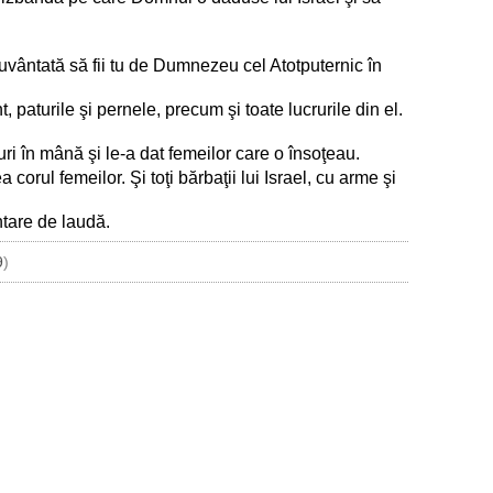
uvântată să fii tu de Dumnezeu cel Atotputernic în
nt, paturile şi pernele, precum şi toate lucrurile din el.
uri în mână şi le-a dat femeilor care o însoţeau.
orul femeilor. Şi toţi bărbaţii lui Israel, cu arme şi
ntare de laudă.
9
)