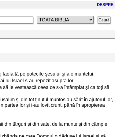
DESPRE
 laolaltă pe potecile şesului şi ale muntelui.
ai lui Israel s-au repezit asupra lor.
ca să le vestească ceea ce s-a întâmplat şi ca toţi să
usalim şi din tot ţinutul muntos au sărit în ajutorul lor,
n partea lor şi i-au lovit crunt, până în apropierea
i din târguri şi din sate, de la munte şi din câmpie,
dă izbânda pe care Domnul o dăduse lui Israel şi să