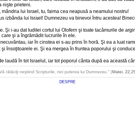
 nişte prieteni.
u, mândria lui Israel, tu, faima cea neapusă a neamului nostru!
adus izbânda lui Israel! Dumnezeu va binevoi întru acestea! Binec
e. Şi i-au dat Iuditei cortul lui Olofern şi toate tacâmurile de argi
 care şi a îngrămădit lucrurile în ele.
inecuvântau, iar în cinstea ei s-au prins în horă. Şi ea a luat ram
şi însoţitoarele ei. Şi ea mergea în fruntea poporului şi conducea c
e laudă în tot Israelul, iar tot poporul cânta după ea această câ
Vă rătăciţi neştiind Scripturile, nici puterea lui Dumnezeu." (
Matei, 22,2
DESPRE