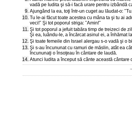
vadă pe Iudita şi să-i facă urare pentru izbândă ca
9.
Ajungând la ea, toţi într-un cuget au lăudat-o: "T
10.
Tu le-ai făcut toate acestea cu mâna ta şi tu ai 
veci!" Şi tot poporul striga: "Amin!"
11.
Şi tot poporul a jefuit tabăra timp de treizeci de zil
Şi ea, luându-le, a încărcat asinul ei, a înhămat la
12.
Şi toate femeile din Israel alergau s-o vadă şi o b
13.
Şi s-au încununat cu ramuri de măslin, atât ea cât 
încununaţi o însoţeau în cântare de laudă.
14.
Atunci Iudita a început să cânte această cântare d
"