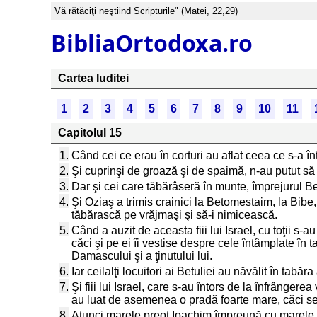
Vă rătăciţi neştiind Scripturile" (Matei, 22,29)
BibliaOrtodoxa.ro
Cartea Iuditei
1
2
3
4
5
6
7
8
9
10
11
Capitolul 15
1.
Când cei ce erau în corturi au aflat ceea ce s-a î
2.
Şi cuprinşi de groază şi de spaimă, n-au putut să 
3.
Dar şi cei care tăbărâseră în munte, împrejurul Betul
4.
Şi Oziaş a trimis crainici la Betomestaim, la Bibe, 
tăbărască pe vrăjmaşi şi să-i nimicească.
5.
Când a auzit de aceasta fiii lui Israel, cu toţii s-a
căci şi pe ei îi vestise despre cele întâmplate în t
Damascului şi a ţinutului lui.
6.
Iar ceilalţi locuitori ai Betuliei au năvălit în tabăr
7.
Şi fiii lui Israel, care s-au întors de la înfrâng
au luat de asemenea o pradă foarte mare, căci s
8.
Atunci marele preot Ioachim împreună cu marele sfa