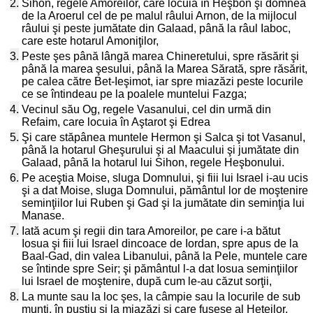
2.
Sihon, regele Amoreilor, care locuia în Heşbon şi domnea
de la Aroerul cel de pe malul râului Arnon, de la mijlocul
râului şi peste jumătate din Galaad, până la râul Iaboc,
care este hotarul Amoniţilor,
3.
Peste şes până lângă marea Chineretului, spre răsărit şi
până la marea şesului, până la Marea Sărată, spre răsărit,
pe calea către Bet-Ieşimot, iar spre miazăzi peste locurile
ce se întindeau pe la poalele muntelui Fazga;
4.
Vecinul său Og, regele Vasanului, cel din urmă din
Refaim, care locuia în Aştarot şi Edrea
5.
Şi care stăpânea muntele Hermon şi Salca şi tot Vasanul,
până la hotarul Gheşurului şi al Maacului şi jumătate din
Galaad, până la hotarul lui Sihon, regele Heşbonului.
6.
Pe aceştia Moise, sluga Domnului, şi fiii lui Israel i-au ucis
şi a dat Moise, sluga Domnului, pământul lor de moştenire
seminţiilor lui Ruben şi Gad şi la jumătate din seminţia lui
Manase.
7.
Iată acum şi regii din tara Amoreilor, pe care i-a bătut
Iosua şi fiii lui Israel dincoace de Iordan, spre apus de la
Baal-Gad, din valea Libanului, până la Pele, muntele care
se întinde spre Seir; şi pământul l-a dat Iosua seminţiilor
lui Israel de moştenire, după cum le-au căzut sorţii,
8.
La munte sau la loc şes, la câmpie sau la locurile de sub
munţi, în pustiu şi la miazăzi şi care fusese al Heteilor,