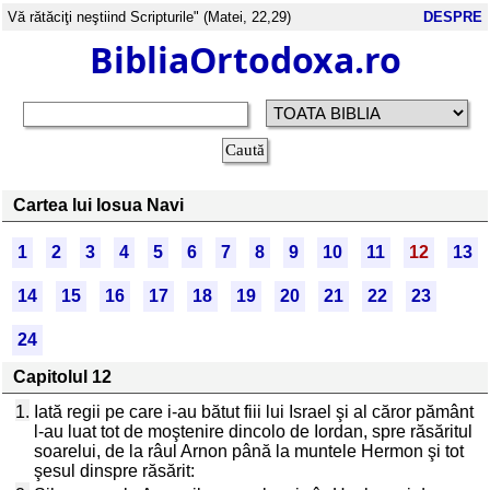
Vă rătăciţi neştiind Scripturile" (Matei, 22,29)
DESPRE
BibliaOrtodoxa.ro
Cartea lui Iosua Navi
1
2
3
4
5
6
7
8
9
10
11
12
13
14
15
16
17
18
19
20
21
22
23
24
Capitolul 12
1.
Iată regii pe care i-au bătut fiii lui Israel şi al căror pământ
l-au luat tot de moştenire dincolo de Iordan, spre răsăritul
soarelui, de la râul Arnon până la muntele Hermon şi tot
şesul dinspre răsărit: