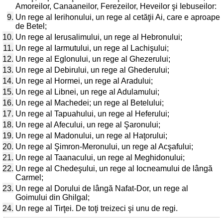
Amoreilor, Canaaneilor, Ferezeilor, Heveilor şi Iebuseilor:
9.
Un rege al Ierihonului, un rege al cetăţii Ai, care e aproape
de Betel;
10.
Un rege al Ierusalimului, un rege al Hebronului;
11.
Un rege al Iarmutului, un rege al Lachişului;
12.
Un rege al Eglonului, un rege al Ghezerului;
13.
Un rege al Debirului, un rege al Ghederului;
14.
Un rege al Hormei, un rege al Aradului;
15.
Un rege al Libnei, un rege al Adulamului;
16.
Un rege al Machedei; un rege al Betelului;
17.
Un rege al Tapuahului, un rege al Heferului;
18.
Un rege al Afecului, un rege al Şaronului;
19.
Un rege al Madonului, un rege al Haţorului;
20.
Un rege al Şimron-Meronului, un rege al Acşafului;
21.
Un rege al Taanacului, un rege al Meghidonului;
22.
Un rege al Chedeşului, un rege al Iocneamului de lângă
Carmel;
23.
Un rege al Dorului de lângă Nafat-Dor, un rege al
Goimului din Ghilgal;
24.
Un rege al Tirţei. De toţi treizeci şi unu de regi.