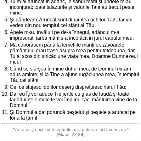
4.
Tu m-ai aruncat în adânc, în sânul mării şi undele m-au
înconjurat; toate talazurile şi valurile Tale au trecut peste
mine.
5.
Şi gândeam: Aruncat sunt dinaintea ochilor Tăi! Dar voi
vedea din nou templul cel sfânt al Tău!
6.
Apele m-au învăluit pe de-a întregul, adâncul m-a
împresurat, iarba mării s-a încolăcit în jurul capului meu;
7.
Mă coborâsem până la temeliile munţilor, zăvoarele
pământului erau trase asupra mea pentru totdeauna, dar
Tu ai scos din stricăciune viaţa mea, Doamne Dumnezeul
meu!
8.
Când se sfârşea în mine duhul meu, de Domnul mi-am
adus aminte, şi la Tine a ajuns rugăciunea mea, în templul
Tău cel sfânt!
9.
Cei ce slujesc idolilor deşerţi dispreţuiesc harul Tău;
10.
Dar eu Îţi voi aduce Ţie jertfe cu glas de laudă şi toate
făgăduinţele mele le voi împlini, căci mântuirea vine de la
Domnul!"
11.
Şi Domnul a dat poruncă peştelui şi peştele a aruncat pe
Iona la ţărm!
"Vă rătăciţi neştiind Scripturile, nici puterea lui Dumnezeu."
(
Matei, 22,29
)