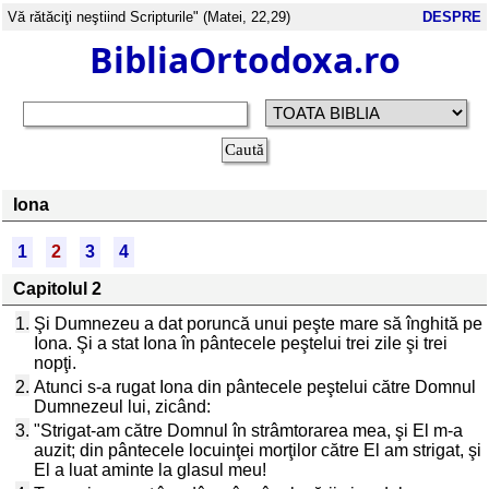
Vă rătăciţi neştiind Scripturile" (Matei, 22,29)
DESPRE
BibliaOrtodoxa.ro
Iona
1
2
3
4
Capitolul 2
1.
Şi Dumnezeu a dat poruncă unui peşte mare să înghită pe
Iona. Şi a stat Iona în pântecele peştelui trei zile şi trei
nopţi.
2.
Atunci s-a rugat Iona din pântecele peştelui către Domnul
Dumnezeul lui, zicând:
3.
"Strigat-am către Domnul în strâmtorarea mea, şi El m-a
auzit; din pântecele locuinţei morţilor către El am strigat, şi
El a luat aminte la glasul meu!