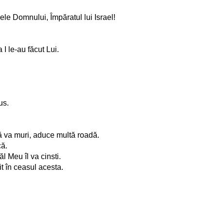
ele Domnului, Împăratul lui Israel!
I le-au făcut Lui.
us.
ă va muri, aduce multă roadă.
că.
l Meu îl va cinsti.
t în ceasul acesta.