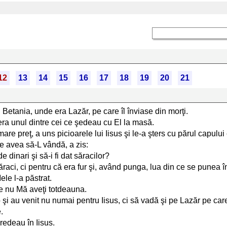
12
13
14
15
16
17
18
19
20
21
n Betania, unde era Lazăr, pe care îl înviase din morţi.
 era unul dintre cei ce şedeau cu El la masă.
are preţ, a uns picioarele lui Iisus şi le-a şters cu părul capului
are avea să-L vândă, a zis:
 dinari şi să-i fi dat săracilor?
săraci, ci pentru că era fur şi, având punga, lua din ce se punea î
ele l-a păstrat.
ne nu Mă aveţi totdeauna.
şi au venit nu numai pentru Iisus, ci să vadă şi pe Lazăr pe care-
.
redeau în Iisus.