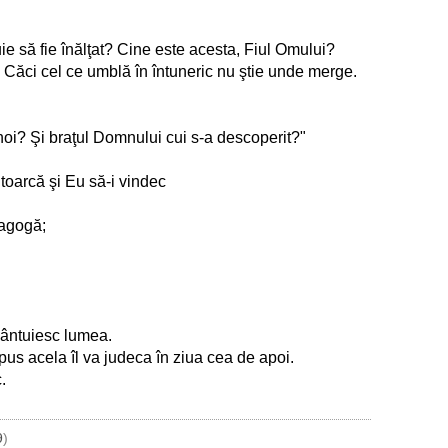
ie să fie înălţat? Cine este acesta, Fiul Omului?
. Căci cel ce umblă în întuneric nu ştie unde merge.
noi? Şi braţul Domnului cui s-a descoperit?"
ntoarcă şi Eu să-i vindec
inagogă;
mântuiesc lumea.
us acela îl va judeca în ziua cea de apoi.
.
9
)