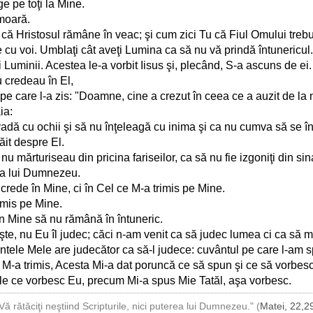
ge pe toţi la Mine.
moară.
că Hristosul rămâne în veac; şi cum zici Tu că Fiul Omului trebu
 cu voi. Umblaţi cât aveţi Lumina ca să nu vă prindă întunericul
ai Luminii. Acestea le-a vorbit Iisus şi, plecând, S-a ascuns de ei.
nu credeau în El,
pe care l-a zis: "Doamne, cine a crezut în ceea ce a auzit de la 
ia:
nu vadă cu ochii şi să nu înţeleagă cu inima şi ca nu cumva să se î
ăit despre El.
r nu mărturiseau din pricina fariseilor, ca să nu fie izgoniţi din s
va lui Dumnezeu.
u crede în Mine, ci în Cel ce M-a trimis pe Mine.
imis pe Mine.
în Mine să nu rămână în întuneric.
şte, nu Eu îl judec; căci n-am venit ca să judec lumea ci ca să 
ele Mele are judecător ca să-l judece: cuvântul pe care l-am sp
e M-a trimis, Acesta Mi-a dat poruncă ce să spun şi ce să vorbesc
ele ce vorbesc Eu, precum Mi-a spus Mie Tatăl, aşa vorbesc.
Vă rătăciţi neştiind Scripturile, nici puterea lui Dumnezeu." (
Matei, 22,2