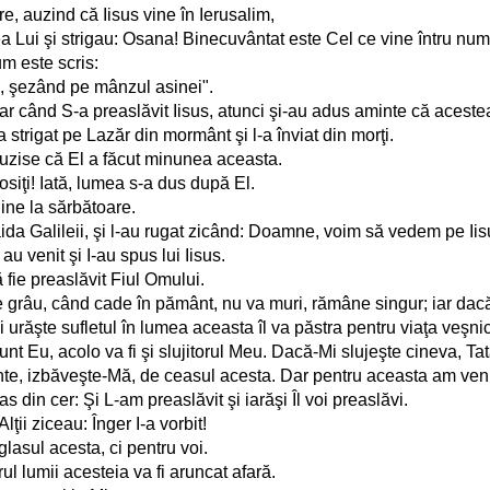
e, auzind că Iisus vine în Ierusalim,
rea Lui şi strigau: Osana! Binecuvântat este Cel ce vine întru num
um este scris:
ne, şezând pe mânzul asinei".
ar când S-a preaslăvit Iisus, atunci şi-au adus aminte că acestea 
strigat pe Lazăr din mormânt şi l-a înviat din morţi.
uzise că El a făcut minunea aceasta.
losiţi! Iată, lumea s-a dus după El.
hine la sărbătoare.
saida Galileii, şi l-au rugat zicând: Doamne, voim să vedem pe Iis
 au venit şi I-au spus lui Iisus.
ă fie preaslăvit Fiul Omului.
 grâu, când cade în pământ, nu va muri, rămâne singur; iar dac
îşi urăşte sufletul în lumea aceasta îl va păstra pentru viaţa veşni
t Eu, acolo va fi şi slujitorul Meu. Dacă-Mi slujeşte cineva, Tată
inte, izbăveşte-Mă, de ceasul acesta. Dar pentru aceasta am veni
 din cer: Şi L-am preaslăvit şi iarăşi Îl voi preaslăvi.
lţii ziceau: Înger I-a vorbit!
glasul acesta, ci pentru voi.
l lumii acesteia va fi aruncat afară.