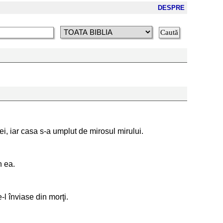
DESPRE
 ei, iar casa s-a umplut de mirosul mirului.
n ea.
l înviase din morţi.