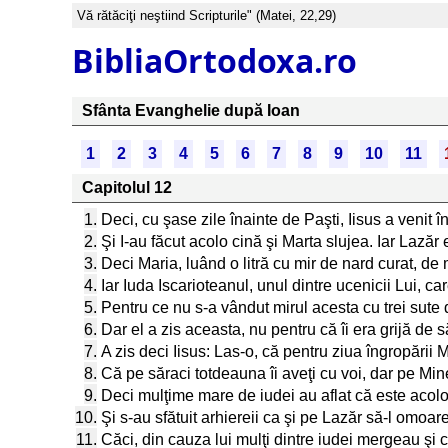
Vă rătăciţi neştiind Scripturile" (Matei, 22,29)
BibliaOrtodoxa.ro
Sfânta Evanghelie după Ioan
1
2
3
4
5
6
7
8
9
10
11
Capitolul 12
1.
Deci, cu şase zile înainte de Paşti, Iisus a venit î
2.
Şi I-au făcut acolo cină şi Marta slujea. Iar Lazăr
3.
Deci Maria, luând o litră cu mir de nard curat, de m
4.
Iar Iuda Iscarioteanul, unul dintre ucenicii Lui, c
5.
Pentru ce nu s-a vândut mirul acesta cu trei sute de
6.
Dar el a zis aceasta, nu pentru că îi era grijă de 
7.
A zis deci Iisus: Las-o, că pentru ziua îngropării M
8.
Că pe săraci totdeauna îi aveţi cu voi, dar pe Mi
9.
Deci mulţime mare de iudei au aflat că este acolo 
10.
Şi s-au sfătuit arhiereii ca şi pe Lazăr să-l omoare
11.
Căci, din cauza lui mulţi dintre iudei mergeau şi c