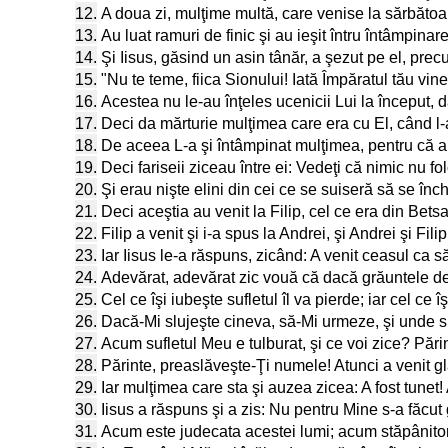
12.
A doua zi, mulţime multă, care venise la sărbătoar
13.
Au luat ramuri de finic şi au ieşit întru întâmpina
14.
Şi Iisus, găsind un asin tânăr, a şezut pe el, prec
15.
"Nu te teme, fiica Sionului! Iată Împăratul tău vi
16.
Acestea nu le-au înţeles ucenicii Lui la început, d
17.
Deci da mărturie mulţimea care era cu El, când l-a 
18.
De aceea L-a şi întâmpinat mulţimea, pentru că a
19.
Deci fariseii ziceau între ei: Vedeţi că nimic nu fo
20.
Şi erau nişte elini din cei ce se suiseră să se înc
21.
Deci aceştia au venit la Filip, cel ce era din Bet
22.
Filip a venit şi i-a spus la Andrei, şi Andrei şi Filip
23.
Iar Iisus le-a răspuns, zicând: A venit ceasul ca s
24.
Adevărat, adevărat zic vouă că dacă grăuntele de
25.
Cel ce îşi iubeşte sufletul îl va pierde; iar cel ce 
26.
Dacă-Mi slujeşte cineva, să-Mi urmeze, şi unde sun
27.
Acum sufletul Meu e tulburat, şi ce voi zice? Păr
28.
Părinte, preaslăveşte-Ţi numele! Atunci a venit glas
29.
Iar mulţimea care sta şi auzea zicea: A fost tunet! A
30.
Iisus a răspuns şi a zis: Nu pentru Mine s-a făcut 
31.
Acum este judecata acestei lumi; acum stăpânitoru