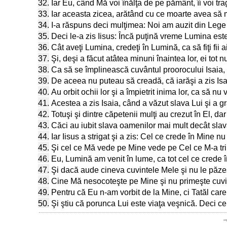
32.
Iar Eu, când Mă voi înălţa de pe pământ, îi voi tra
33.
Iar aceasta zicea, arătând cu ce moarte avea să 
34.
I-a răspuns deci mulţimea: Noi am auzit din Lege 
35.
Deci le-a zis Iisus: Încă puţină vreme Lumina este
36.
Cât aveţi Lumina, credeţi în Lumină, ca să fiţi fii 
37.
Şi, deşi a făcut atâtea minuni înaintea lor, ei tot 
38.
Ca să se împlinească cuvântul proorocului Isaia, 
39.
De aceea nu puteau să creadă, că iarăşi a zis Isa
40.
Au orbit ochii lor şi a împietrit inima lor, ca să 
41.
Acestea a zis Isaia, când a văzut slava Lui şi a gr
42.
Totuşi şi dintre căpetenii mulţi au crezut în El, da
43.
Căci au iubit slava oamenilor mai mult decât sla
44.
Iar Iisus a strigat şi a zis: Cel ce crede în Mine n
45.
Şi cel ce Mă vede pe Mine vede pe Cel ce M-a tr
46.
Eu, Lumină am venit în lume, ca tot cel ce crede 
47.
Şi dacă aude cineva cuvintele Mele şi nu le păze
48.
Cine Mă nesocoteşte pe Mine şi nu primeşte cuvint
49.
Pentru că Eu n-am vorbit de la Mine, ci Tatăl car
50.
Şi ştiu că porunca Lui este viaţa veşnică. Deci c
"