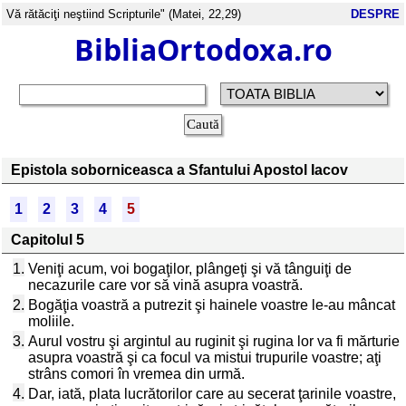
Vă rătăciţi neştiind Scripturile" (Matei, 22,29)
DESPRE
BibliaOrtodoxa.ro
Epistola soborniceasca a Sfantului Apostol Iacov
1
2
3
4
5
Capitolul 5
1.
Veniţi acum, voi bogaţilor, plângeţi şi vă tânguiţi de
necazurile care vor să vină asupra voastră.
2.
Bogăţia voastră a putrezit şi hainele voastre le-au mâncat
moliile.
3.
Aurul vostru şi argintul au ruginit şi rugina lor va fi mărturie
asupra voastră şi ca focul va mistui trupurile voastre; aţi
strâns comori în vremea din urmă.
4.
Dar, iată, plata lucrătorilor care au secerat ţarinile voastre,