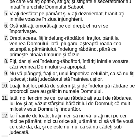
pe care voi aţi oprit-o, strigă; şi strigătele secerătorilor au
intrat în urechile Domnului Sabaot.
5.
V-aţi desfătat pe pământ şi v-aţi dezmierdat; hrănit-aţi
inimile voastre în ziua înjunghierii.
6.
Osândit-aţi, omorât-aţi pe cel drept; el nu vi se
împotriveşte.
7.
Drept aceea, fiţi îndelung-răbdători, fraţilor, până la
venirea Domnului. Iată, plugarul aşteaptă roada cea
scumpă a pământului, îndelung răbdând, până ce
primeşte ploaia timpurie şi târzie.
8.
Fiţi, dar, şi voi îndelung-răbdători, întăriţi inimile voastre,
căci venirea Domnului s-a apropiat.
9.
Nu vă plângeţi, fraţilor, unul împotriva celuilalt, ca să nu fiţi
judecaţi; iată judecătorul stă înaintea uşilor.
10.
Luaţi, fraţilor, pildă de suferinţă şi de îndelungă răbdare pe
proorocii care au grăit în numele Domnului.
11.
Iată, noi fericim pe cei ce au răbdat: aţi auzit de răbdarea
lui Iov şi aţi văzut sfârşitul hărăzit lui de Domnul; că mult-
milostiv este Domnul şi îndurător.
12.
Iar înainte de toate, fraţii mei, să nu vă juraţi nici pe cer,
nici pe pământ, nici cu orice alt jurământ, ci să vă fie vouă
ce este da, da, şi ce este nu, nu, ca să nu cădeţi sub
judecată.