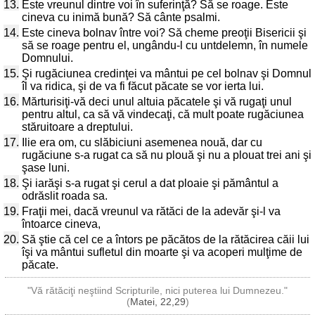
13.
Este vreunul dintre voi în suferinţă? Să se roage. Este
cineva cu inimă bună? Să cânte psalmi.
14.
Este cineva bolnav între voi? Să cheme preoţii Bisericii şi
să se roage pentru el, ungându-l cu untdelemn, în numele
Domnului.
15.
Şi rugăciunea credinţei va mântui pe cel bolnav şi Domnul
îl va ridica, şi de va fi făcut păcate se vor ierta lui.
16.
Mărturisiţi-vă deci unul altuia păcatele şi vă rugaţi unul
pentru altul, ca să vă vindecaţi, că mult poate rugăciunea
stăruitoare a dreptului.
17.
Ilie era om, cu slăbiciuni asemenea nouă, dar cu
rugăciune s-a rugat ca să nu plouă şi nu a plouat trei ani şi
şase luni.
18.
Şi iarăşi s-a rugat şi cerul a dat ploaie şi pământul a
odrăslit roada sa.
19.
Fraţii mei, dacă vreunul va rătăci de la adevăr şi-l va
întoarce cineva,
20.
Să ştie că cel ce a întors pe păcătos de la rătăcirea căii lui
îşi va mântui sufletul din moarte şi va acoperi mulţime de
păcate.
"Vă rătăciţi neştiind Scripturile, nici puterea lui Dumnezeu."
(
Matei, 22,29
)