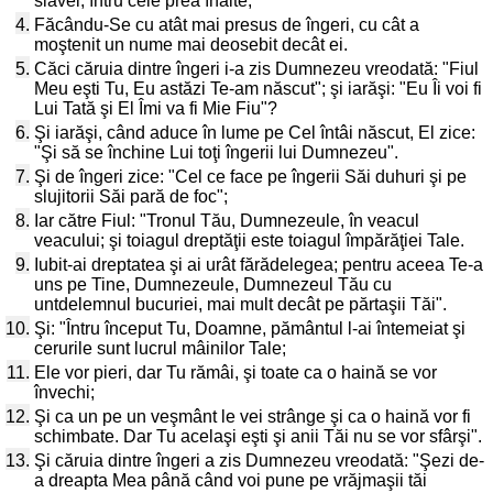
slavei, întru cele prea înalte,
4.
Făcându-Se cu atât mai presus de îngeri, cu cât a
moştenit un nume mai deosebit decât ei.
5.
Căci căruia dintre îngeri i-a zis Dumnezeu vreodată: "Fiul
Meu eşti Tu, Eu astăzi Te-am născut"; şi iarăşi: "Eu Îi voi fi
Lui Tată şi El Îmi va fi Mie Fiu"?
6.
Şi iarăşi, când aduce în lume pe Cel întâi născut, El zice:
"Şi să se închine Lui toţi îngerii lui Dumnezeu".
7.
Şi de îngeri zice: "Cel ce face pe îngerii Săi duhuri şi pe
slujitorii Săi pară de foc";
8.
Iar către Fiul: "Tronul Tău, Dumnezeule, în veacul
veacului; şi toiagul dreptăţii este toiagul împărăţiei Tale.
9.
Iubit-ai dreptatea şi ai urât fărădelegea; pentru aceea Te-a
uns pe Tine, Dumnezeule, Dumnezeul Tău cu
untdelemnul bucuriei, mai mult decât pe părtaşii Tăi".
10.
Şi: "Întru început Tu, Doamne, pământul l-ai întemeiat şi
cerurile sunt lucrul mâinilor Tale;
11.
Ele vor pieri, dar Tu rămâi, şi toate ca o haină se vor
învechi;
12.
Şi ca un pe un veşmânt le vei strânge şi ca o haină vor fi
schimbate. Dar Tu acelaşi eşti şi anii Tăi nu se vor sfârşi".
13.
Şi căruia dintre îngeri a zis Dumnezeu vreodată: "Şezi de-
a dreapta Mea până când voi pune pe vrăjmaşii tăi