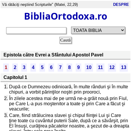
Vă rătăciţi neştiind Scripturile" (Matei, 22,29)
DESPRE
BibliaOrtodoxa.ro
Epistola către Evrei a Sfântului Apostol Pavel
1
2
3
4
5
6
7
8
9
10
11
12
13
Capitolul 1
1.
După ce Dumnezeu odinioară, în multe rânduri şi în multe
chipuri, a vorbit părinţilor noştri prin prooroci,
2.
În zilele acestea mai de pe urmă ne-a grăit nouă prin Fiul,
pe Care L-a pus moştenitor a toate şi prin Care a făcut şi
veacurile;
3.
Care, fiind strălucirea slavei şi chipul fiinţei Lui şi Care
ţine toate cu cuvântul puterii Sale, după ce a săvârşit, prin
El însuşi, curăţirea păcatelor noastre, a şezut de-a dreapta