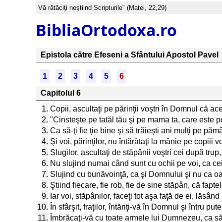
Vă rătăciţi neştiind Scripturile" (Matei, 22,29)
BibliaOrtodoxa.ro
Epistola către Efeseni a Sfântului Apostol Pavel
1
2
3
4
5
6
Capitolul 6
1.
Copii, ascultaţi pe părinţii voştri în Domnul că ac
2.
"Cinsteşte pe tatăl tău şi pe mama ta, care este 
3.
Ca să-ţi fie ţie bine şi să trăieşti ani mulţi pe păm
4.
Şi voi, părinţilor, nu întărâtaţi la mânie pe copiii v
5.
Slugilor, ascultaţi de stăpânii voştri cei după trup,
6.
Nu slujind numai când sunt cu ochii pe voi, ca cei
7.
Slujind cu bunăvoinţă, ca şi Domnului şi nu ca o
8.
Ştiind fiecare, fie rob, fie de sine stăpân, că fap
9.
Iar voi, stăpânilor, faceţi tot aşa faţă de ei, lăsân
10.
În sfârşit, fraţilor, întăriţi-vă în Domnul şi întru pute
11.
Îmbrăcaţi-vă cu toate armele lui Dumnezeu, ca să p