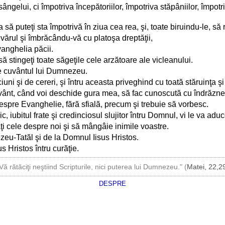
ângelui, ci împotriva începătoriilor, împotriva stăpâniilor, împotr
ă puteţi sta împotrivă în ziua cea rea, şi, toate biruindu-le, să 
evărul şi îmbrăcându-vă cu platoşa dreptăţii,
vanghelia păcii.
să stingeţi toate săgeţile cele arzătoare ale vicleanului.
ste cuvântul lui Dumnezeu.
iuni şi de cereri, şi întru aceasta priveghind cu toată stăruinţa şi 
vânt, când voi deschide gura mea, să fac cunoscută cu îndrăzne
espre Evanghelie, fără sfială, precum şi trebuie să vorbesc.
hic, iubitul frate şi credinciosul slujitor întru Domnul, vi le va adu
aţi cele despre noi şi să mângâie inimile voastre.
zeu-Tatăl şi de la Domnul Iisus Hristos.
s Hristos întru curăţie.
Vă rătăciţi neştiind Scripturile, nici puterea lui Dumnezeu." (
Matei, 22,2
DESPRE