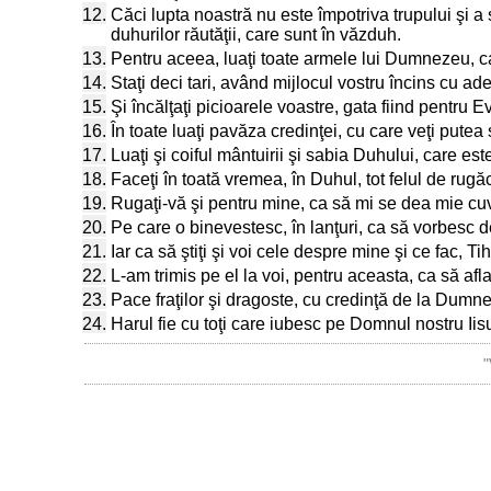
12.
Căci lupta noastră nu este împotriva trupului şi a s
duhurilor răutăţii, care sunt în văzduh.
13.
Pentru aceea, luaţi toate armele lui Dumnezeu, ca s
14.
Staţi deci tari, având mijlocul vostru încins cu ad
15.
Şi încălţaţi picioarele voastre, gata fiind pentru E
16.
În toate luaţi pavăza credinţei, cu care veţi putea 
17.
Luaţi şi coiful mântuirii şi sabia Duhului, care e
18.
Faceţi în toată vremea, în Duhul, tot felul de rugăc
19.
Rugaţi-vă şi pentru mine, ca să mi se dea mie cu
20.
Pe care o binevestesc, în lanţuri, ca să vorbesc d
21.
Iar ca să ştiţi şi voi cele despre mine şi ce fac, Ti
22.
L-am trimis pe el la voi, pentru aceasta, ca să afl
23.
Pace fraţilor şi dragoste, cu credinţă de la Dumne
24.
Harul fie cu toţi care iubesc pe Domnul nostru Iisu
"