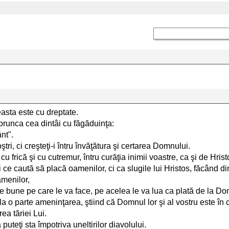
easta este cu dreptate.
porunca cea dintâi cu făgăduinţa:
ânt".
oştri, ci creşteţi-i întru învăţătura şi certarea Domnului.
 cu frică şi cu cutremur, întru curăţia inimii voastre, ca şi de Hrist
 ce caută să placă oamenilor, ci ca slugile lui Hristos, făcând d
amenilor,
tele bune pe care le va face, pe acelea le va lua ca plată de la D
d la o parte ameninţarea, ştiind că Domnul lor şi al vostru este în c
rea tăriei Lui.
uteţi sta împotriva uneltirilor diavolului.