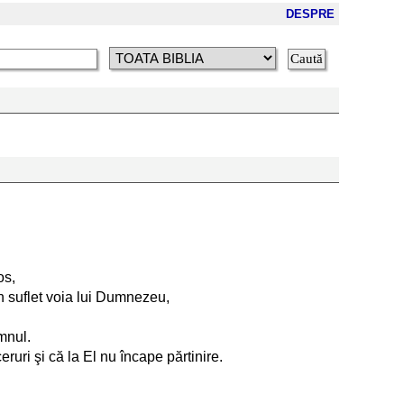
DESPRE
os,
in suflet voia lui Dumnezeu,
omnul.
eruri şi că la El nu încape părtinire.