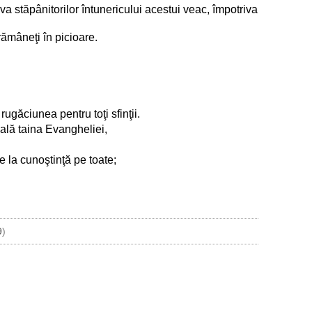
iva stăpânitorilor întunericului acestui veac, împotriva
rămâneţi în picioare.
rugăciunea pentru toţi sfinţii.
ală taina Evangheliei,
ce la cunoştinţă pe toate;
9
)