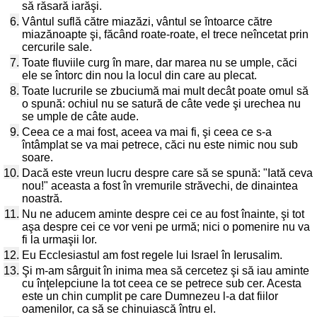
să răsară iarăşi.
6.
Vântul suflă către miazăzi, vântul se întoarce către
miazănoapte şi, făcând roate-roate, el trece neîncetat prin
cercurile sale.
7.
Toate fluviile curg în mare, dar marea nu se umple, căci
ele se întorc din nou la locul din care au plecat.
8.
Toate lucrurile se zbuciumă mai mult decât poate omul să
o spună: ochiul nu se satură de câte vede şi urechea nu
se umple de câte aude.
9.
Ceea ce a mai fost, aceea va mai fi, şi ceea ce s-a
întâmplat se va mai petrece, căci nu este nimic nou sub
soare.
10.
Dacă este vreun lucru despre care să se spună: "Iată ceva
nou!" aceasta a fost în vremurile străvechi, de dinaintea
noastră.
11.
Nu ne aducem aminte despre cei ce au fost înainte, şi tot
aşa despre cei ce vor veni pe urmă; nici o pomenire nu va
fi la urmaşii lor.
12.
Eu Ecclesiastul am fost regele lui Israel în Ierusalim.
13.
Şi m-am sârguit în inima mea să cercetez şi să iau aminte
cu înţelepciune la tot ceea ce se petrece sub cer. Acesta
este un chin cumplit pe care Dumnezeu l-a dat fiilor
oamenilor, ca să se chinuiască întru el.