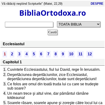
Vă rătăciţi neştiind Scripturile" (Matei, 22,29)
DESPRE
BibliaOrtodoxa.ro
Ecclesiastul
1
2
3
4
5
6
7
8
9
10
11
12
Capitolul 1
1.
Cuvintele Ecclesiastului, fiul lui David, rege în Ierusalim.
2.
Deşertăciunea deşertăciunilor, zice Ecclesiastul,
deşertăciunea deşertăciunilor, toate sunt deşertăciuni!
3.
Ce folos are omul din toată truda lui cu care se trudeşte
sub soare?
4.
Un neam trece şi altul vine, dar pământul rămâne
totdeauna!
5.
Soarele răsare, soarele apune şi zoreşte către locul lui ca