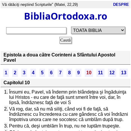
Vă rătăciţi neştiind Scripturile" (Matei, 22,29)
DESPRE
BibliaOrtodoxa.ro
Epistola a doua către Corinteni a Sfântului Apostol
Pavel
1
2
3
4
5
6
7
8
9
10
11
12
13
Capitolul 10
1.
Însumi eu, Pavel, vă îndemn prin blândeţea şi îngăduinţa
lui Hristos - eu care de faţă sunt smerit între voi, dar, în
lipsă, îndrăznesc faţă de voi S
2.
Vă rog, dar, să nu mă siliţi, când voi fi de faţă, să
îndrăznesc cu încrederea cu care gândesc că voi îndrăzni
împotriva unora care ne socotesc că umblăm după trup.
3.
Pentru că, deşi umblăm în trup, nu ne luptăm trupeşte.