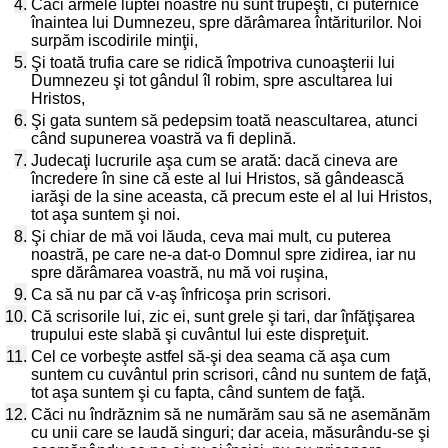
4.
Căci armele luptei noastre nu sunt trupeşti, ci puternice
înaintea lui Dumnezeu, spre dărâmarea întăriturilor. Noi
surpăm iscodirile minţii,
5.
Şi toată trufia care se ridică împotriva cunoaşterii lui
Dumnezeu şi tot gândul îl robim, spre ascultarea lui
Hristos,
6.
Şi gata suntem să pedepsim toată neascultarea, atunci
când supunerea voastră va fi deplină.
7.
Judecaţi lucrurile aşa cum se arată: dacă cineva are
încredere în sine că este al lui Hristos, să gândească
iarăşi de la sine aceasta, că precum este el al lui Hristos,
tot aşa suntem şi noi.
8.
Şi chiar de mă voi lăuda, ceva mai mult, cu puterea
noastră, pe care ne-a dat-o Domnul spre zidirea, iar nu
spre dărâmarea voastră, nu mă voi ruşina,
9.
Ca să nu par că v-aş înfricoşa prin scrisori.
10.
Că scrisorile lui, zic ei, sunt grele şi tari, dar înfăţişarea
trupului este slabă şi cuvântul lui este dispreţuit.
11.
Cel ce vorbeşte astfel să-şi dea seama că aşa cum
suntem cu cuvântul prin scrisori, când nu suntem de faţă,
tot aşa suntem şi cu fapta, când suntem de faţă.
12.
Căci nu îndrăznim să ne numărăm sau să ne asemănăm
cu unii care se laudă singuri; dar aceia, măsurându-se şi