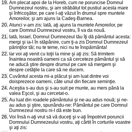
19.
Am plecat apoi de la Horeb, cum ne poruncise Domnul
Dumnezeul nostru, şi am străbătut tot pustiul acesta mare
şi înfricoşător, pe care l-aţi văzut în drumul spre muntele
Amoreilor, şi am ajuns la Cadeş-Barnea.
20.
Atunci v-am zis: Iată, aţi ajuns la muntele Amoreilor, pe
care Domnul Dumnezeul vostru, îl va da nouă.
21.
Iată, Israel, Domnul Dumnezeul tău îţi dă pământul acesta:
mergi şi ia-l în stăpânire, cum ţi-a zis Domnul Dumnezeul
părinţilor tăi; nu te teme, nici nu te înspăimânta!
22.
Iar voi aţi venit cu toţii la mine şi aţi zis: Să trimitem
înaintea noastră oameni ca să cerceteze pământul şi să
ne aducă ştire despre drumul pe care să mergem şi
despre cetăţile la care să ne ducem.
23.
Cuvântul acesta mi-a plăcut şi am luat dintre voi
doisprezece oameni, câte unul din fiecare seminţie.
24.
Aceştia s-au dus şi s-au suit pe munte, au mers până la
valea Eşcol, şi au cercetat-o.
25.
Au luat din roadele pământului şi ne-au adus nouă; şi ne-
au adus şi ştire, spunându-ne: Pământul pe care Domnul
Dumnezeul nostru ni-l dă este bun.
26.
Voi însă n-aţi vrut să vă duceţi şi v-aţi împotrivit poruncii
Domnului Dumnezeului vostru, aţi cârtit în corturile voastre
şi aţi zis: