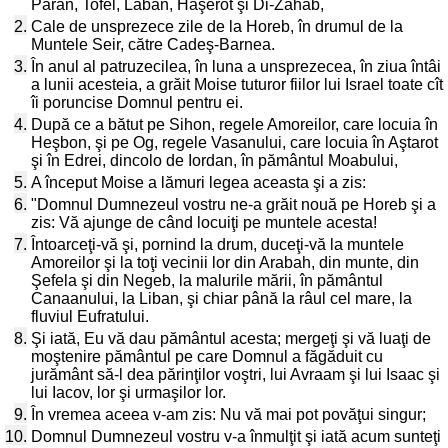
Paran, Tofel, Laban, Haşerot şi Di-Zahab,
2.
Cale de unsprezece zile de la Horeb, în drumul de la
Muntele Seir, către Cadeş-Barnea.
3.
În anul al patruzecilea, în luna a unsprezecea, în ziua întâi
a lunii acesteia, a grăit Moise tuturor fiilor lui Israel toate cît
îi poruncise Domnul pentru ei.
4.
După ce a bătut pe Sihon, regele Amoreilor, care locuia în
Heşbon, şi pe Og, regele Vasanului, care locuia în Aştarot
şi în Edrei, dincolo de Iordan, în pământul Moabului,
5.
A început Moise a lămuri legea aceasta şi a zis:
6.
"Domnul Dumnezeul vostru ne-a grăit nouă pe Horeb şi a
zis: Vă ajunge de când locuiţi pe muntele acesta!
7.
Întoarceţi-vă şi, pornind la drum, duceţi-vă la muntele
Amoreilor şi la toţi vecinii lor din Arabah, din munte, din
Şefela şi din Negeb, la malurile mării, în pământul
Canaanului, la Liban, şi chiar până la râul cel mare, la
fluviul Eufratului.
8.
Şi iată, Eu vă dau pământul acesta; mergeţi şi vă luaţi de
moştenire pământul pe care Domnul a făgăduit cu
jurământ să-l dea părinţilor voştri, lui Avraam şi lui Isaac şi
lui Iacov, lor şi urmaşilor lor.
9.
În vremea aceea v-am zis: Nu vă mai pot povăţui singur;
10.
Domnul Dumnezeul vostru v-a înmulţit şi iată acum sunteţi