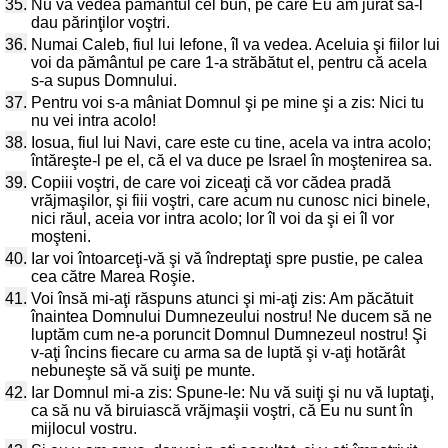
35.
Nu va vedea pământul cel bun, pe care Eu am jurat să-l
dau părinţilor voştri.
36.
Numai Caleb, fiul lui Iefone, îl va vedea. Aceluia şi fiilor lui
voi da pământul pe care 1-a străbătut el, pentru că acela
s-a supus Domnului.
37.
Pentru voi s-a mâniat Domnul şi pe mine şi a zis: Nici tu
nu vei intra acolo!
38.
Iosua, fiul lui Navi, care este cu tine, acela va intra acolo;
întăreşte-l pe el, că el va duce pe Israel în moştenirea sa.
39.
Copiii voştri, de care voi ziceaţi că vor cădea pradă
vrăjmaşilor, şi fiii voştri, care acum nu cunosc nici binele,
nici răul, aceia vor intra acolo; lor îl voi da şi ei îl vor
moşteni.
40.
Iar voi întoarceţi-vă şi vă îndreptaţi spre pustie, pe calea
cea către Marea Roşie.
41.
Voi însă mi-aţi răspuns atunci şi mi-aţi zis: Am păcătuit
înaintea Domnului Dumnezeului nostru! Ne ducem să ne
luptăm cum ne-a poruncit Domnul Dumnezeul nostru! Şi
v-aţi încins fiecare cu arma sa de luptă şi v-aţi hotărât
nebuneşte să vă suiţi pe munte.
42.
Iar Domnul mi-a zis: Spune-le: Nu vă suiţi şi nu vă luptaţi,
ca să nu vă biruiască vrăjmaşii voştri, că Eu nu sunt în
mijlocul vostru.