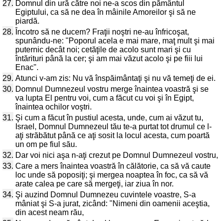
27.
Domnul din ură către noi ne-a scos din pământul
Egiptului, ca să ne dea în mâinile Amoreilor şi să ne
piardă.
28.
Încotro să ne ducem? Fraţii noştri ne-au înfricoşat,
spunându-ne: "Poporul acela e mai mare, maţ mult şi mai
puternic decât noi; cetăţile de acolo sunt mari şi cu
întărituri până la cer; şi am mai văzut acolo şi pe fiii lui
Enac".
29.
Atunci v-am zis: Nu vă înspăimântaţi şi nu vă temeţi de ei.
30.
Domnul Dumnezeul vostru merge înaintea voastră şi se
va lupta El pentru voi, cum a făcut cu voi şi în Egipt,
înaintea ochilor voştri.
31.
Şi cum a făcut în pustiul acesta, unde, cum ai văzut tu,
Israel, Domnul Dumnezeul tău te-a purtat tot drumul ce l-
aţi străbătut până ce aţi sosit la locul acesta, cum poartă
un om pe fiul său.
32.
Dar voi nici aşa n-aţi crezut pe Domnul Dumnezeul vostru,
33.
Care a mers înaintea voastră în călătorie, ca să vă caute
loc unde să poposiţi; şi mergea noaptea în foc, ca să vă
arate calea pe care să mergeţi, iar ziua în nor.
34.
Şi auzind Domnul Dumnezeu cuvintele voastre, S-a
mâniat şi S-a jurat, zicând: "Nimeni din oamenii aceştia,
din acest neam rău,