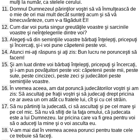
mulţi la număr, ca stelele cerului.
11.
Domnul Dumnezeul părinţilor voştri să vă înmulţească de
o mie de ori mai mult decât sunteţi acum şi să vă
binecuvânteze, cum v-a făgăduit El!
12.
Cum dar voi purta singur greutăţile voastre şi sarcinile
voastre şi neînţelegerile dintre voi?
13.
Alegeţi-vă din seminţiile voastre bărbaţi înţelepţi, pricepuţi
şi încercaţi, şi-i voi pune căpetenii peste voi.
14.
Atunci mi-aţi răspuns şi aţi zis: Bun lucru ne porunceşti să
facem!
15.
Şi am luat dintre voi bărbaţi înţelepţi, pricepuţi şi încercaţi,
şi i-am pus povăţuitori peste voi: căpetenii peste mii, peste
sute, peste cincizeci, peste zeci şi judecători peste
seminţiile voastre.
16.
În vremea aceea, am dat poruncă judecătorilor voştri şi am
zis: Să ascultaţi pe fraţii voştri şi să judecaţi drept pricina
ce ar avea un om atât cu fratele lui, cît şi cu cel străin.
17.
Să nu părtiniţi la judecată, ci să ascultaţi şi pe cel mare şi
pe cel mic. Să nu vă sfiiţi de la faţa omului, că judecata
este a lui Dumnezeu. Iar pricina care va fi grea pentru voi
să o aduceţi la mine şi o voi asculta eu.
18.
V-am mai dat în vremea aceea porunci pentru toate cele
ce trebuie să faceţi.