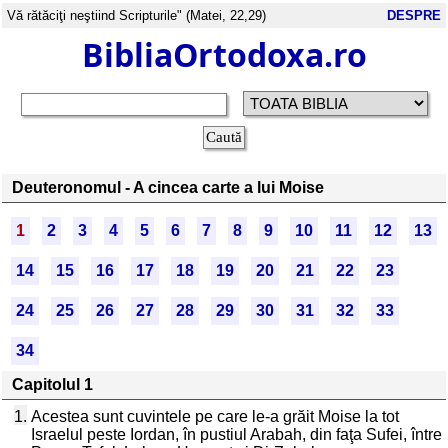
Vă rătăciţi neştiind Scripturile" (Matei, 22,29)
DESPRE
BibliaOrtodoxa.ro
Deuteronomul - A cincea carte a lui Moise
1
2
3
4
5
6
7
8
9
10
11
12
13
14
15
16
17
18
19
20
21
22
23
24
25
26
27
28
29
30
31
32
33
34
Capitolul 1
1.
Acestea sunt cuvintele pe care le-a grăit Moise la tot
Israelul peste Iordan, în pustiul Arabah, din faţa Sufei, între