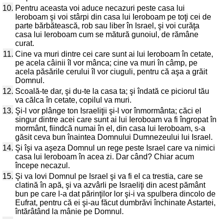
10.
Pentru aceasta voi aduce necazuri peste casa lui
Ieroboam şi voi stârpi din casa lui Ieroboam pe toţi cei de
parte bărbătească, rob sau liber în Israel, şi voi curăţa
casa lui Ieroboam cum se mătură gunoiul, de rămâne
curat.
11.
Cine va muri dintre cei care sunt ai lui Ieroboam în cetate,
pe acela câinii îl vor mânca; cine va muri în câmp, pe
acela păsările cerului îl vor ciuguli, pentru că aşa a grăit
Domnul.
12.
Scoală-te dar, şi du-te la casa ta; şi îndată ce piciorul tău
va călca în cetate, copilul va muri.
13.
Şi-l vor plânge ton Israeliţii şi-l vor înmormânta; căci el
singur dintre acei care sunt ai lui Ieroboam va fi îngropat în
mormânt, fiindcă numai în el, din casa lui Ieroboam, s-a
găsit ceva bun înaintea Domnului Dumnezeului lui Israel.
14.
Şi îşi va aşeza Domnul un rege peste Israel care va nimici
casa lui Ieroboam în acea zi. Dar când? Chiar acum
începe necazul.
15.
Şi va lovi Domnul pe Israel şi va fi el ca trestia, care se
clatină în apă, şi va azvârli pe Israeliţi din acest pământ
bun pe care l-a dat părinţilor lor şi-i va spulbera dincolo de
Eufrat, pentru că ei şi-au făcut dumbrăvi închinate Astartei,
întărâtând la mânie pe Domnul.