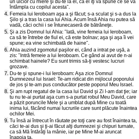
un ulcior cu miere şi du-te la el, că el îţi va spune ce se va
întâmpla cu copilul acesta".
4.
Femeia lui Ieroboam aşa a şi făcut; s-a sculat şi s-a dus la
Şilo şi a tras la casa lui Ahia. Acum însă Ahia nu putea să
vadă, căci ochii i se întunecaseră de bătrâneţe.
5.
Şi a zis Domnul lui Ahia: "Iată, vine femeia lui Ieroboam,
ca să te întrebe de fiul ei, că este bolnav; aşa şi aşa îi vei
spune; ea vine schimbată de haine".
6.
Ahia auzind zgomotul paşilor ei, când a intrat pe uşă, a
zis: "Intră femeie a lui Ieroboam. Ce gând ai avut de n-ai
schimbat hainele? Eu sunt trimis să-ţi vestesc lucruri
grozave.
7.
Du-te şi spune-i lui Ieroboam: Aşa zice Domnul
Dumnezeul lui Israel: Te-am ridicat din mijlocul poporului
de jos şi te-am pus conducător peste poporul Meu Israel.
8.
Şi am rupt regatul de la casa lui David şi Zi l-am dat ţie; iar
tu nu te-ai purtat aşa cum s-a purtat robul Meu David, care
a păzit poruncile Mele şi a umblat după Mine cu toată
inima lui, făcând numai lucrurile care sunt plăcute înaintea
ochilor Mei.
9.
Tu însă ai întrecut în răutate pe toţi care au fost înaintea ta,
căci te-ai dus şi ţi-ai făcut alţi dumnezei şi chipuri turnate,
ca să Mă întărâţi la mânie, iar pe Mine M-ai aruncat
înapoia ta.