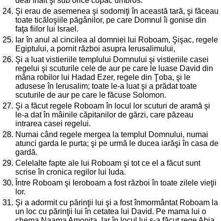
deal înalt şi sub orice copac umbros.
24.
Şi erau de asemenea şi sodomiţi în această tară, şi făceau
toate ticăloşiile păgânilor, pe care Domnul îi gonise din
faţa fiilor lui Israel.
25.
Iar în anul al cincilea al domniei lui Roboam, Şişac, regele
Egiptului, a pornit război asupra Ierusalimului,
26.
Şi a luat vistieriile templului Domnului şi vistieriile casei
regelui şi scuturile cele de aur pe care le luase David din
mâna robilor lui Hadad Ezer, regele din Ţoba, şi le
adusese în Ierusalim; toate le-a luat şi a prădat toate
scuturile de aur pe care le făcuse Solomon.
27.
Şi a făcut regele Roboam în locul lor scuturi de aramă şi
le-a dat în mâinile căpitanilor de gărzi, care păzeau
intrarea casei regelui.
28.
Numai când regele mergea la templul Domnului, numai
atunci garda le purta; şi pe urmă le ducea iarăşi în casa de
gardă.
29.
Celelalte fapte ale lui Roboam şi tot ce el a făcut sunt
scrise în cronica regilor lui Iuda.
30.
Între Roboam şi Ieroboam a fost război în toate zilele vieţii
lor.
31.
Şi a adormit cu părinţii lui şi a fost înmormântat Roboam la
un loc cu părinţii lui în cetatea lui David. Pe mama lui o
chema Naama Amonita. Iar în locul lui s-a făcut rege Abia,