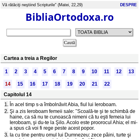
Vă rătăciţi neştiind Scripturile" (Matei, 22,29)
DESPRE
BibliaOrtodoxa.ro
Cartea a treia a Regilor
1
2
3
4
5
6
7
8
9
10
11
12
13
14
15
16
17
18
19
20
21
22
Capitolul 14
1.
În acel timp s-a îmbolnăvit Abia, fiul lui Ieroboam.
2.
Şi a zis Ieroboam femeii sale: "Scoală-te şi te schimbă de
haine, ca să nu te cunoască nimeni că tu eşti femeia lui
Ieroboam, şi du-te la Şilo. Acolo este proorocul Ahia; el mi-
a spus că voi fi rege peste acest popor.
3.
Ia cu tine pentru omul lui Dumnezeu: zece pâini, turte şi