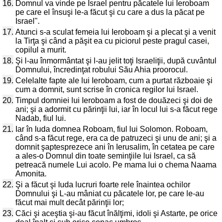
16.
Domnul va vinde pe Israel pentru păcatele lui Ieroboam
pe care el însuşi le-a făcut şi cu care a dus la păcat pe
Israel".
17.
Atunci s-a sculat femeia lui Ieroboam şi a plecat şi a venit
la Tirţa şi când a păşit ea cu piciorul peste pragul casei,
copilul a murit.
18.
Şi l-au înmormântat şi l-au jelit toţi Israeliţii, după cuvântul
Domnului, încredinţat robului Său Ahia proorocul.
19.
Celelalte fapte ale lui Ieroboam, cum a purtat războaie şi
cum a domnit, sunt scrise în cronica regilor lui Israel.
20.
Timpul domniei lui Ieroboam a fost de douăzeci şi doi de
ani; şi a adormit cu părinţii lui, iar în locul lui s-a făcut rege
Nadab, fiul lui.
21.
Iar în Iuda domnea Roboam, fiul lui Solomon. Roboam,
când s-a făcut rege, era ca de patruzeci şi unu de ani; şi a
domnit şaptesprezece ani în Ierusalim, în cetatea pe care
a ales-o Domnul din toate seminţiile lui Israel, ca să
petreacă numele Lui acolo. Pe mama lui o chema Naama
Amonita.
22.
Şi a făcut şi Iuda lucruri foarte rele înaintea ochilor
Domnului şi L-au mâniat cu păcatele lor, pe care le-au
făcut mai mult decât părinţii lor;
23.
Căci şi aceştia şi-au făcut înălţimi, idoli şi Astarte, pe orice