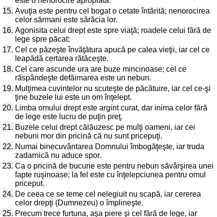
este o nenorocire apropiată.
15.
Avuţia este pentru cel bogat o cetate întărită; nenorocirea
celor sărmani este sărăcia lor.
16.
Agonisita celui drept este spre viaţă; roadele celui fără de
lege spre păcat;
17.
Cel ce păzeşte învăţătura apucă pe calea vieţii, iar cel ce
leapădă certarea rătăceşte.
18.
Cel care ascunde ura are buze mincinoase; cel ce
răspândeşte defăimarea este un nebun.
19.
Mulţimea cuvintelor nu scuteşte de păcătuire, iar cel ce-şi
ţine buzele lui este un om înţelept.
20.
Limba omului drept este argint curat, dar inima celor fără
de lege este lucru de puţin preţ.
21.
Buzele celui drept călăuzesc pe mulţi oameni, iar cei
nebuni mor din pricină că nu sunt pricepuţi.
22.
Numai binecuvântarea Domnului îmbogăţeşte, iar truda
zadarnică nu aduce spor.
23.
Ca o pricină de bucurie este pentru nebun săvârşirea unei
fapte ruşinoase; la fel este cu înţelepciunea pentru omul
priceput.
24.
De ceea ce se teme cel nelegiuit nu scapă, iar cererea
celor drepţi (Dumnezeu) o împlineşte.
25.
Precum trece furtuna, aşa piere şi cel fără de lege, iar