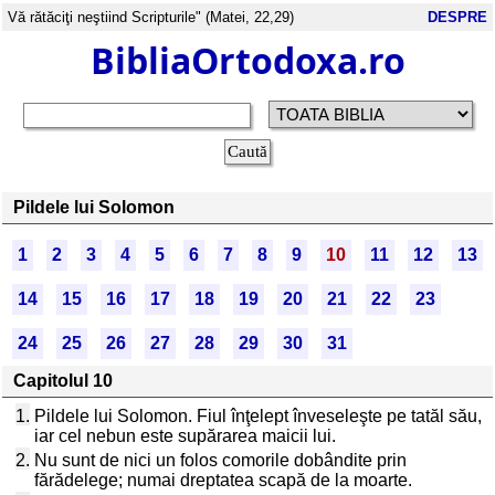
Vă rătăciţi neştiind Scripturile" (Matei, 22,29)
DESPRE
BibliaOrtodoxa.ro
Pildele lui Solomon
1
2
3
4
5
6
7
8
9
10
11
12
13
14
15
16
17
18
19
20
21
22
23
24
25
26
27
28
29
30
31
Capitolul 10
1.
Pildele lui Solomon. Fiul înţelept înveseleşte pe tatăl său,
iar cel nebun este supărarea maicii lui.
2.
Nu sunt de nici un folos comorile dobândite prin
fărădelege; numai dreptatea scapă de la moarte.