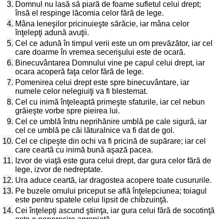
3.
Domnul nu lasă să piară de foame sufletul celui drept;
însă el respinge lăcomia celor fără de lege.
4.
Mâna leneşilor pricinuieşte sărăcie, iar mâna celor
înţelepţi adună avuţii.
5.
Cel ce adună în timpul verii este un om prevăzător, iar cel
care doarme în vremea secerişului este de ocară.
6.
Binecuvântarea Domnului vine pe capul celui drept, iar
ocara acoperă faţa celor fără de lege.
7.
Pomenirea celui drept este spre binecuvântare, iar
numele celor nelegiuiţi va fi blestemat.
8.
Cel cu inimă înţeleaptă primeşte sfaturile, iar cel nebun
grăieşte vorbe spre pieirea lui.
9.
Cel ce umblă întru neprihănire umblă pe cale sigură, iar
cel ce umblă pe căi lăturalnice va fi dat de gol.
10.
Cel ce clipeşte din ochi va fi pricină de supărare; iar cel
care ceartă cu inimă bună aşază pacea.
11.
Izvor de viaţă este gura celui drept, dar gura celor fără de
lege, izvor de nedreptate.
12.
Ura aduce ceartă, iar dragostea acopere toate cusururile.
13.
Pe buzele omului priceput se află înţelepciunea; toiagul
este pentru spatele celui lipsit de chibzuinţă.
14.
Cei înţelepţi ascund ştiinţa, iar gura celui fără de socotinţă