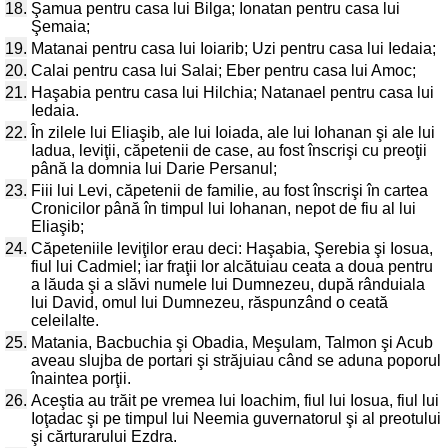
18.
Şamua pentru casa lui Bilga; Ionatan pentru casa lui
Şemaia;
19.
Matanai pentru casa lui Ioiarib; Uzi pentru casa lui Iedaia;
20.
Calai pentru casa lui Salai; Eber pentru casa lui Amoc;
21.
Haşabia pentru casa lui Hilchia; Natanael pentru casa lui
Iedaia.
22.
În zilele lui Eliaşib, ale lui Ioiada, ale lui Iohanan şi ale lui
Iadua, leviţii, căpetenii de case, au fost înscrişi cu preoţii
până la domnia lui Darie Persanul;
23.
Fiii lui Levi, căpetenii de familie, au fost înscrişi în cartea
Cronicilor până în timpul lui Iohanan, nepot de fiu al lui
Eliaşib;
24.
Căpeteniile leviţilor erau deci: Haşabia, Şerebia şi Iosua,
fiul lui Cadmiel; iar fraţii lor alcătuiau ceata a doua pentru
a lăuda şi a slăvi numele lui Dumnezeu, după rânduiala
lui David, omul lui Dumnezeu, răspunzând o ceată
celeilalte.
25.
Matania, Bacbuchia şi Obadia, Meşulam, Talmon şi Acub
aveau slujba de portari şi străjuiau când se aduna poporul
înaintea porţii.
26.
Aceştia au trăit pe vremea lui Ioachim, fiul lui Iosua, fiul lui
Ioţadac şi pe timpul lui Neemia guvernatorul şi al preotului
şi cărturarului Ezdra.