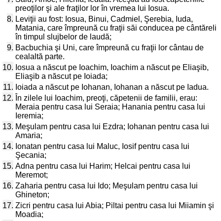
preoţilor şi ale fraţilor lor în vremea lui Iosua.
8.
Leviţii au fost: Iosua, Binui, Cadmiel, Şerebia, Iuda,
Matania, care împreună cu fraţii săi conducea pe cântăreli
în timpul slujbelor de laudă;
9.
Bacbuchia şi Uni, care împreună cu fraţii lor cântau de
cealaltă parte.
10.
Iosua a născut pe Ioachim, Ioachim a născut pe Eliaşib,
Eliaşib a născut pe Ioiada;
11.
Ioiada a născut pe Iohanan, Iohanan a născut pe Iadua.
12.
În zilele lui Ioachim, preoţi, căpetenii de familii, erau:
Meraia pentru casa lui Seraia; Hanania pentru casa lui
Ieremia;
13.
Meşulam pentru casa lui Ezdra; Iohanan pentru casa lui
Amaria;
14.
Ionatan pentru casa lui Maluc, Iosif pentru casa lui
Şecania;
15.
Adna pentru casa lui Harim; Helcai pentru casa lui
Meremot;
16.
Zaharia pentru casa lui Ido; Meşulam pentru casa lui
Ghineton;
17.
Zicri pentru casa lui Abia; Piltai pentru casa lui Miiamin şi
Moadia;