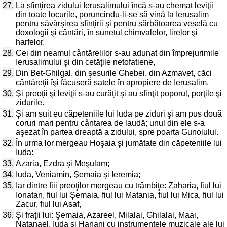
27.
La sfinţirea zidului Ierusalimului încă s-au chemat leviţii
din toate locurile, poruncindu-li-se să vină la Ierusalim
pentru săvârşirea sfinţirii şi pentru sărbătoarea veselă cu
doxologii şi cântări, în sunetul chimvalelor, lirelor şi
harfelor.
28.
Cei din neamul cântărelilor s-au adunat din împrejurimile
Ierusalimului şi din cetăţile netofatiene,
29.
Din Bet-Ghilgal, din şesurile Ghebei, din Azmavet, căci
cântăreţii îşi făcuseră satele în apropiere de Ierusalim.
30.
Şi preoţii şi leviţii s-au curăţit şi au sfinţit poporul, porţile şi
zidurile.
31.
Şi am suit eu căpeteniile lui Iuda pe ziduri şi am pus două
coruri mari pentru cântarea de laudă; unul din ele s-a
aşezat în partea dreaptă a zidului, spre poarta Gunoiului.
32.
În urma lor mergeau Hoşaia şi jumătate din căpeteniile lui
Iuda:
33.
Azaria, Ezdra şi Meşulam;
34.
Iuda, Veniamin, Şemaia şi Ieremia;
35.
Iar dintre fiii preoţilor mergeau cu trâmbiţe: Zaharia, fiul lui
Ionatan, fiul lui Şemaia, fiul lui Matania, fiul lui Mica, fiul lui
Zacur, fiul lui Asaf,
36.
Şi fraţii lui: Şemaia, Azareel, Milalai, Ghilalai, Maai,
Natanael, Iuda şi Hanani cu instrumentele muzicale ale lui