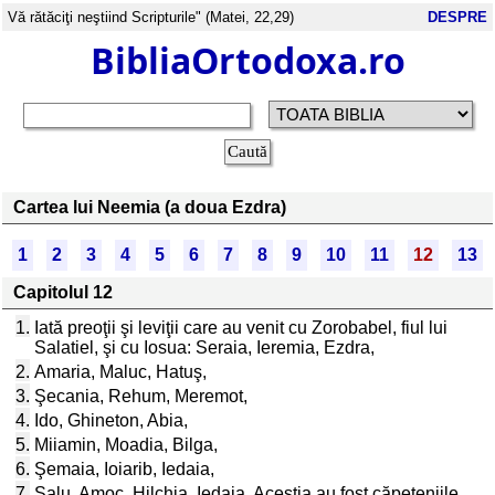
Vă rătăciţi neştiind Scripturile" (Matei, 22,29)
DESPRE
BibliaOrtodoxa.ro
Cartea lui Neemia (a doua Ezdra)
1
2
3
4
5
6
7
8
9
10
11
12
13
Capitolul 12
1.
Iată preoţii şi leviţii care au venit cu Zorobabel, fiul lui
Salatiel, şi cu Iosua: Seraia, Ieremia, Ezdra,
2.
Amaria, Maluc, Hatuş,
3.
Şecania, Rehum, Meremot,
4.
Ido, Ghineton, Abia,
5.
Miiamin, Moadia, Bilga,
6.
Şemaia, Ioiarib, Iedaia,
7.
Salu, Amoc, Hilchia, Iedaia. Aceştia au fost căpeteniile