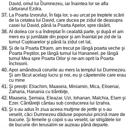
David, omul lui Dumnezeu, iar înaintea lor se afla
cărturarul Ezdra.
37.
La Poarta Izvorului, în faţa lor, s-au urcat pe treptele scării
de la cetatea lui David, care ducea pe zidul de deasupra
casei lui David, până la Poarta Apelor, spre răsărit.
38.
Al doilea cor s-a îndreptat în cealaltă parte, şi după el am
mers eu şi jumătate din popor şi am înaintat pe zid de la
turnul Cuptoarelor şi până la zidul cel lat,
39.
Şi de la Poarta Efraim, am trecut pe lângă poarta veche şi
Poarta Peştilor, pe lângă turnul lui Hananeel, pe lângă
turnul Mea spre Poarta Oilor şi ne-am oprit la Poarta
închisorii.
40.
Apoi amândouă corurile au mers la templul lui Dumnezeu.
Şi am făcut acelaşi lucru şi noi, eu şi căpeteniile care erau
cu mine
41.
Şi preoţii: Eliachim, Maaseia, Miniamin, Mica, Elioenai,
Zaharia, Hanania cu trâmbiţe,
42.
Maaseia, Şemaia, Eleazar, Uzi, Iohanan, Malchia, Elam şi
Ezer. Cântăreţii cântau sub conducerea lui Izrahia.
43.
Şi s-au adus în ziua aceea mulţime de jertfe şi s-au
veselit, căci Dumnezeu dăduse poporului pricină mare de
bucurie. Şi femeile şi copiii s-au veselit, iar strigătele lor
de bucurie din Ierusalim se auzeau până departe.