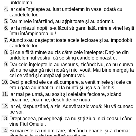
untdelemn.
4.
Iar cele înţelepte au luat untdelemn în vase, odată cu
candelele lor.
5.
Dar mirele întârziind, au aţipit toate şi au adormit.
6.
Iar la miezul nopţii s-a făcut strigare: Iată, mirele vine! Ieşiţi
întru întâmpinarea lui!
7.
Atunci s-au deşteptat toate acele fecioare şi au împodobit
candelele lor.
8.
Şi cele fără minte au zis către cele înţelepte: Daţi-ne din
untdelemnul vostru, că se sting candelele noastre.
9.
Dar cele înţelepte le-au răspuns, zicând: Nu, ca nu cumva
să nu ne ajungă nici nouă şi nici vouă. Mai bine mergeţi la
cei ce vând şi cumpăraţi pentru voi.
10.
Deci plecând ele ca să cumpere, a venit mirele şi cele ce
erau gata au intrat cu el la nuntă şi uşa s-a închis.
11.
Iar mai pe urmă, au sosit şi celelalte fecioare, zicând:
Doamne, Doamne, deschide-ne nouă.
12.
Iar el, răspunzând, a zis: Adevărat zic vouă: Nu vă cunosc
pe voi.
13.
Drept aceea, privegheaţi, că nu ştiţi ziua, nici ceasul când
vine Fiul Omului.
14.
Şi mai este ca un om care, plecând departe, şi-a chemat