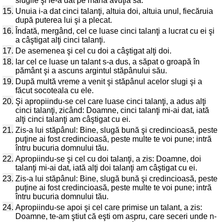
slugile şi le-a dat pe mână avuţia sa.
15.
Unuia i-a dat cinci talanţi, altuia doi, altuia unul, fiecăruia
după puterea lui şi a plecat.
16.
Îndată, mergând, cel ce luase cinci talanţi a lucrat cu ei şi
a câştigat alţi cinci talanţi.
17.
De asemenea şi cel cu doi a câştigat alţi doi.
18.
Iar cel ce luase un talant s-a dus, a săpat o groapă în
pământ şi a ascuns argintul stăpânului său.
19.
După multă vreme a venit şi stăpânul acelor slugi şi a
făcut socoteala cu ele.
20.
Şi apropiindu-se cel care luase cinci talanţi, a adus alţi
cinci talanţi, zicând: Doamne, cinci talanţi mi-ai dat, iată
alţi cinci talanţi am câştigat cu ei.
21.
Zis-a lui stăpânul: Bine, slugă bună şi credincioasă, peste
puţine ai fost credincioasă, peste multe te voi pune; intră
întru bucuria domnului tău.
22.
Apropiindu-se şi cel cu doi talanţi, a zis: Doamne, doi
talanţi mi-ai dat, iată alţi doi talanţi am câştigat cu ei.
23.
Zis-a lui stăpânul: Bine, slugă bună şi credincioasă, peste
puţine ai fost credincioasă, peste multe te voi pune; intră
întru bucuria domnului tău.
24.
Apropiindu-se apoi şi cel care primise un talant, a zis:
Doamne, te-am ştiut că eşti om aspru, care seceri unde n-