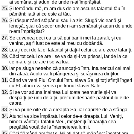
ai semănat şi aduni de unde n-ai împrăştiat.
25.
Şi temându-mă, m-am dus de am ascuns talantul tău în
pământ; iată ai ce este al tău.
26.
Şi răspunzând stăpânul său i-a zis: Slugă vicleană şi
leneşă, ştiai că secer unde n-am semănat şi adun de unde
n-am împrăştiat?
27.
Se cuvenea deci ca tu să pui banii mei la zarafi, şi eu,
venind, aş fi luat ce este al meu cu dobândă.
28.
Luaţi deci de la el talantul şi daţi-l celui ce are zece talanţi.
29.
Căci tot celui ce are i se va da şi-i va prisosi, iar de la cel
ce n-are şi ce are i se va lua.
30.
Iar pe sluga netrebnică aruncaţi-o întru întunericul cel mai
din afară. Acolo va fi plângerea şi scrâşnirea dinţilor.
31.
Când va veni Fiul Omului întru slava Sa, şi toţi sfinţii îngeri
cu El, atunci va şedea pe tronul slavei Sale.
32.
Şi se vor aduna înaintea Lui toate neamurile şi-i va
despărţi pe unii de alţii, precum desparte păstorul oile de
capre.
33.
Şi va pune oile de-a dreapta Sa, iar caprele de-a stânga.
34.
Atunci va zice Împăratul celor de-a dreapta Lui: Veniţi,
binecuvântaţii Tatălui Meu, moşteniţi împărăţia cea
pregătită vouă de la întemeierea lumii.
35.
Căci flămând am fost şi Mi-aţi dat să mănânc; însetat am