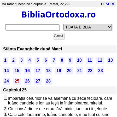
Vă rătăciţi neştiind Scripturile" (Matei, 22,29)
DESPRE
BibliaOrtodoxa.ro
Sfânta Evanghelie după Matei
1
2
3
4
5
6
7
8
9
10
11
12
13
14
15
16
17
18
19
20
21
22
23
24
25
26
27
28
Capitolul 25
1.
Împărăţia cerurilor se va asemăna cu zece fecioare, care
luând candelele lor, au ieşit în întâmpinarea mirelui.
2.
Cinci însă dintre ele erau fără minte, iar cinci înţelepte.
3.
Căci cele fără minte, luând candelele, n-au luat cu sine