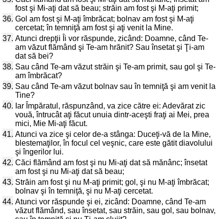
fost şi Mi-aţi dat să beau; străin am fost şi M-aţi primit;
36.
Gol am fost şi M-aţi îmbrăcat; bolnav am fost şi M-aţi
cercetat; în temniţă am fost şi aţi venit la Mine.
37.
Atunci drepţii Îi vor răspunde, zicând: Doamne, când Te-
am văzut flămând şi Te-am hrănit? Sau însetat şi Ţi-am
dat să bei?
38.
Sau când Te-am văzut străin şi Te-am primit, sau gol şi Te-
am îmbrăcat?
39.
Sau când Te-am văzut bolnav sau în temniţă şi am venit la
Tine?
40.
Iar Împăratul, răspunzând, va zice către ei: Adevărat zic
vouă, întrucât aţi făcut unuia dintr-aceşti fraţi ai Mei, prea
mici, Mie Mi-aţi făcut.
41.
Atunci va zice şi celor de-a stânga: Duceţi-vă de la Mine,
blestemaţilor, în focul cel veşnic, care este gătit diavolului
şi îngerilor lui.
42.
Căci flămând am fost şi nu Mi-aţi dat să mănânc; însetat
am fost şi nu Mi-aţi dat să beau;
43.
Străin am fost şi nu M-aţi primit; gol, şi nu M-aţi îmbrăcat;
bolnav şi în temniţă, şi nu M-aţi cercetat.
44.
Atunci vor răspunde şi ei, zicând: Doamne, când Te-am
văzut flămând, sau însetat, sau străin, sau gol, sau bolnav,