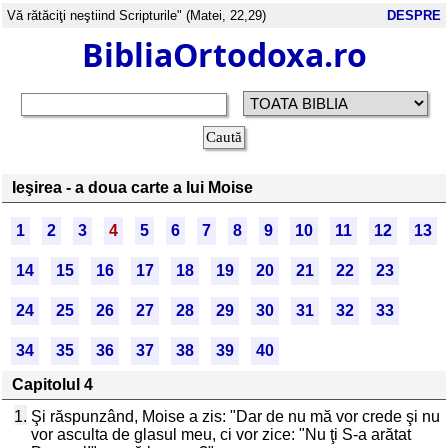
Vă rătăciţi neştiind Scripturile" (Matei, 22,29)
DESPRE
BibliaOrtodoxa.ro
Ieşirea - a doua carte a lui Moise
1
2
3
4
5
6
7
8
9
10
11
12
13
14
15
16
17
18
19
20
21
22
23
24
25
26
27
28
29
30
31
32
33
34
35
36
37
38
39
40
Capitolul 4
1.
Şi răspunzând, Moise a zis: "Dar de nu mă vor crede şi nu
vor asculta de glasul meu, ci vor zice: "Nu ţi S-a arătat