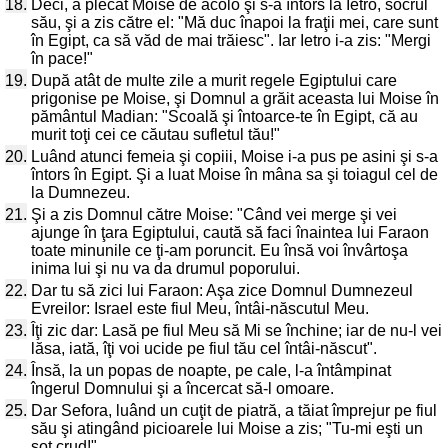
18.
Deci, a plecat Moise de acolo şi s-a întors la Ietro, socrul
său, şi a zis către el: "Mă duc înapoi la fraţii mei, care sunt
în Egipt, ca să văd de mai trăiesc". Iar Ietro i-a zis: "Mergi
în pace!"
19.
După atât de multe zile a murit regele Egiptului care
prigonise pe Moise, şi Domnul a grăit aceasta lui Moise în
pământul Madian: "Scoală şi întoarce-te în Egipt, că au
murit toţi cei ce căutau sufletul tău!"
20.
Luând atunci femeia şi copiii, Moise i-a pus pe asini şi s-a
întors în Egipt. Şi a luat Moise în mâna sa şi toiagul cel de
la Dumnezeu.
21.
Şi a zis Domnul către Moise: "Când vei merge şi vei
ajunge în ţara Egiptului, caută să faci înaintea lui Faraon
toate minunile ce ţi-am poruncit. Eu însă voi învârtoşa
inima lui şi nu va da drumul poporului.
22.
Dar tu să zici lui Faraon: Aşa zice Domnul Dumnezeul
Evreilor: Israel este fiul Meu, întâi-născutul Meu.
23.
Îţi zic dar: Lasă pe fiul Meu să Mi se închine; iar de nu-l vei
lăsa, iată, îţi voi ucide pe fiul tău cel întâi-născut".
24.
Însă, la un popas de noapte, pe cale, l-a întâmpinat
îngerul Domnului şi a încercat să-l omoare.
25.
Dar Sefora, luând un cuţit de piatră, a tăiat împrejur pe fiul
său şi atingând picioarele lui Moise a zis; "Tu-mi eşti un
soţ crud!"