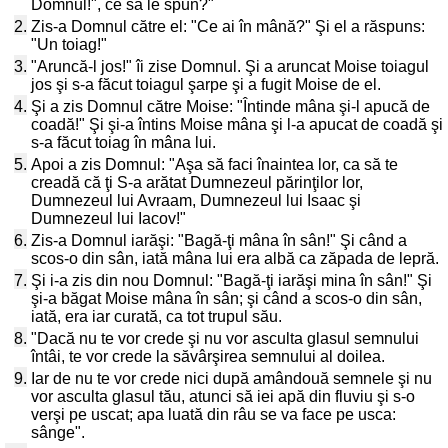
Domnul!", ce să le spun?"
2.
Zis-a Domnul către el: "Ce ai în mână?" Şi el a răspuns:
"Un toiag!"
3.
"Aruncă-l jos!" îi zise Domnul. Şi a aruncat Moise toiagul
jos şi s-a făcut toiagul şarpe şi a fugit Moise de el.
4.
Şi a zis Domnul către Moise: "Întinde mâna şi-l apucă de
coadă!" Şi şi-a întins Moise mâna şi l-a apucat de coadă şi
s-a făcut toiag în mâna lui.
5.
Apoi a zis Domnul: "Aşa să faci înaintea lor, ca să te
creadă că ţi S-a arătat Dumnezeul părinţilor lor,
Dumnezeul lui Avraam, Dumnezeul lui Isaac şi
Dumnezeul lui Iacov!"
6.
Zis-a Domnul iarăşi: "Bagă-ţi mâna în sân!" Şi când a
scos-o din sân, iată mâna lui era albă ca zăpada de lepră.
7.
Şi i-a zis din nou Domnul: "Bagă-ţi iarăşi mina în sân!" Şi
şi-a băgat Moise mâna în sân; şi când a scos-o din sân,
iată, era iar curată, ca tot trupul său.
8.
"Dacă nu te vor crede şi nu vor asculta glasul semnului
întâi, te vor crede la săvârşirea semnului al doilea.
9.
Iar de nu te vor crede nici după amândouă semnele şi nu
vor asculta glasul tău, atunci să iei apă din fluviu şi s-o
verşi pe uscat; apa luată din râu se va face pe usca:
sânge".