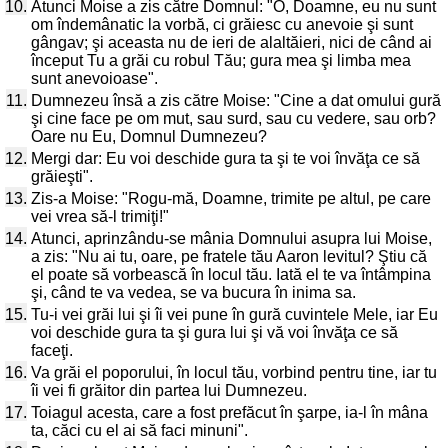
10.
Atunci Moise a zis către Domnul: "O, Doamne, eu nu sunt
om îndemânatic la vorbă, ci grăiesc cu anevoie şi sunt
gângav; şi aceasta nu de ieri de alaltăieri, nici de când ai
început Tu a grăi cu robul Tău; gura mea şi limba mea
sunt anevoioase".
11.
Dumnezeu însă a zis către Moise: "Cine a dat omului gură
şi cine face pe om mut, sau surd, sau cu vedere, sau orb?
Oare nu Eu, Domnul Dumnezeu?
12.
Mergi dar: Eu voi deschide gura ta şi te voi învăţa ce să
grăieşti".
13.
Zis-a Moise: "Rogu-mă, Doamne, trimite pe altul, pe care
vei vrea să-l trimiţi!"
14.
Atunci, aprinzându-se mânia Domnului asupra lui Moise,
a zis: "Nu ai tu, oare, pe fratele tău Aaron levitul? Ştiu că
el poate să vorbească în locul tău. Iată el te va întâmpina
şi, când te va vedea, se va bucura în inima sa.
15.
Tu-i vei grăi lui şi îi vei pune în gură cuvintele Mele, iar Eu
voi deschide gura ta şi gura lui şi vă voi învăţa ce să
faceţi.
16.
Va grăi el poporului, în locul tău, vorbind pentru tine, iar tu
îi vei fi grăitor din partea lui Dumnezeu.
17.
Toiagul acesta, care a fost prefăcut în şarpe, ia-l în mâna
ta, căci cu el ai să faci minuni".