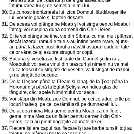
nemăsurată, de trufia lui şi de îngâmfarea lui, de
înfumurarea lui şi de semeţia inimii lui.
30.
Eu cunosc îndrăzneala lui, zice Domnul, lăudăroşeniile
lui, vorbele goale şi faptele deşarte.
31.
De aceea voi plânge pe Moab şi voi striga pentru Moabul
întreg; voi suspina după oamenii din Chir-Heres.
32.
Şi te voi plânge pe tine, vie din Sibma, cu mai mult plânset
decât Iazerul; ramurile tale s-au întins peste mare, ajuns-
au până la Iazer, pustiitorul a năvălit asupra roadelor tale
celor văratice şi asupra strugurilor copţi.
33.
Bucuria şi veselia au fost luate din Carmel şi din rara
Moabului; voi seca vinul din teascuri şi nimeni nu va mai
călca teascul cu strigăte de veselie; va fi strigăt de război
şi nu strigăt de bucurie.
34.
De la Heşbon până la Eleale şi Iahaţ, de la Ţoar până la
Horonaim şi până la Eglat-Şelişia vor ridica glas de
tânguire, căci apele Nimrimului vor seca.
35.
Voi stârpi din Moab, zice Domnul, pe cei ce aduc jertfe pe
locuri înalte şi pe cei ce tămâiază pe dumnezeii lui.
36.
De aceea inima Mea geme pentru Moab, ca un fluier;
geme inima Mea ca un fluier pentru oamenii din Chir-
Heres, căci au pierit bogăţiile adunate de ei;
37.
Fiecare îşi are capul ras, fiecare îşi are barba tunsă; toţi au
tăieturi pe mâini şi peste coapse sac.