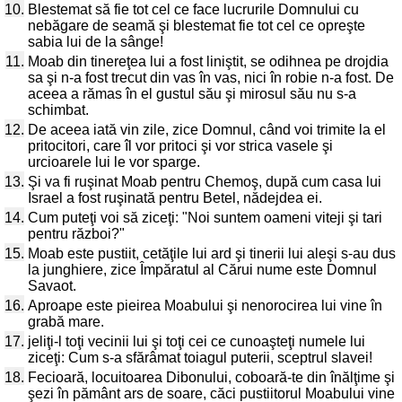
10.
Blestemat să fie tot cel ce face lucrurile Domnului cu
nebăgare de seamă şi blestemat fie tot cel ce opreşte
sabia lui de la sânge!
11.
Moab din tinereţea lui a fost liniştit, se odihnea pe drojdia
sa şi n-a fost trecut din vas în vas, nici în robie n-a fost. De
aceea a rămas în el gustul său şi mirosul său nu s-a
schimbat.
12.
De aceea iată vin zile, zice Domnul, când voi trimite la el
pritocitori, care îl vor pritoci şi vor strica vasele şi
urcioarele lui le vor sparge.
13.
Şi va fi ruşinat Moab pentru Chemoş, după cum casa lui
Israel a fost ruşinată pentru Betel, nădejdea ei.
14.
Cum puteţi voi să ziceţi: "Noi suntem oameni viteji şi tari
pentru război?"
15.
Moab este pustiit, cetăţile lui ard şi tinerii lui aleşi s-au dus
la junghiere, zice Împăratul al Cărui nume este Domnul
Savaot.
16.
Aproape este pieirea Moabului şi nenorocirea lui vine în
grabă mare.
17.
jeliţi-l toţi vecinii lui şi toţi cei ce cunoaşteţi numele lui
ziceţi: Cum s-a sfărâmat toiagul puterii, sceptrul slavei!
18.
Fecioară, locuitoarea Dibonului, coboară-te din înălţime şi
şezi în pământ ars de soare, căci pustiitorul Moabului vine