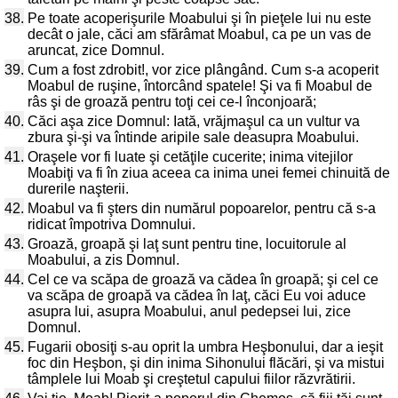
38.
Pe toate acoperişurile Moabului şi în pieţele lui nu este
decât o jale, căci am sfărâmat Moabul, ca pe un vas de
aruncat, zice Domnul.
39.
Cum a fost zdrobit!, vor zice plângând. Cum s-a acoperit
Moabul de ruşine, întorcând spatele! Şi va fi Moabul de
râs şi de groază pentru toţi cei ce-l înconjoară;
40.
Căci aşa zice Domnul: Iată, vrăjmaşul ca un vultur va
zbura şi-şi va întinde aripile sale deasupra Moabului.
41.
Oraşele vor fi luate şi cetăţile cucerite; inima vitejilor
Moabiţi va fi în ziua aceea ca inima unei femei chinuită de
durerile naşterii.
42.
Moabul va fi şters din numărul popoarelor, pentru că s-a
ridicat împotriva Domnului.
43.
Groază, groapă şi laţ sunt pentru tine, locuitorule al
Moabului, a zis Domnul.
44.
Cel ce va scăpa de groază va cădea în groapă; şi cel ce
va scăpa de groapă va cădea în laţ, căci Eu voi aduce
asupra lui, asupra Moabului, anul pedepsei lui, zice
Domnul.
45.
Fugarii obosiţi s-au oprit la umbra Heşbonului, dar a ieşit
foc din Heşbon, şi din inima Sihonului flăcări, şi va mistui
tâmplele lui Moab şi creştetul capului fiilor răzvrătirii.