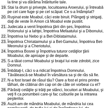
la tine şi va dărâma întăriturile tale.
19.
Stai la drum şi priveşte, locuitoarea Aroerului, şi întreabă
pe cel care fuge şi pe cel scăpat: Ce s-a întâmplat?
20.
Ruşinat este Moabul, căci este biruit. Plângeţi şi strigaţi,
daţi de veste în Amon că Moabul este pustiit.
21.
Judecata a venit împotriva ţării din şes, împotriva
Holonului şi a Iahţei, împotriva Mefaatului şi a Dibonului,
22.
Împotriva lui Nebo şi a Bet-Diblataimului.
23.
Împotriva Chiriataimului şi a Bet-Gamului, împotriva Bet-
Meonului şi a Cheriotului,
24.
Împotriva Bosrei şi împotriva tuturor cetăţilor ţării
Moabului, de aproape şi de departe.
25.
S-a tăiat cornul Moabului şi braţul lui este zdrobit, zice
Domnul.
26.
Îmbătaţi-l, căci s-a ridicat împotriva Domnului.
Tăvălească-se Moabul în vărsătura sa şi de râs să fie.
27.
N-a fost Israel de râsul tău? Oare a fost el prins printre
tâlhari, de clătinai din cap ori de câte ori vorbeai cu el?
28.
Părăsiţi cetăţile şi trăiţi pe stânci, locuitori ai Moabului, şi
veţi fi ca porumbeii care-şi fac cuiburile pe la intrarea
peşterilor.
29.
Auzit-am de mândria Moabului, de mândria lui cea