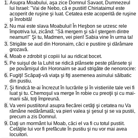
1.
Asupra Moabului, aşa zice Domnul Savaot, Dumnezeul
lui Israel: "Vai de Nebo, că e pustiit! Chiriataimul este
acoperit de ruşine şi luat. Cetatea este acoperită de ruşine
şi înrobită!
2.
Nu mai este slava Moabului! În Heşbon se urzesc rele
împotriva lui, zicând: "Să mergem şi să-l ştergem dintre
neamuri!" Şi tu, Madmen, vei pieri! Sabia vine în urma ta!
3.
Strigăte se aud din Horonaim, căci e pustiire şi dărâmare
grozavă.
4.
Moab e zdrobit şi copiii lui au ridicat bocet.
5.
Pe suişul de la Luhit se ridică plânsete peste plânsete şi
pe povârnişul din Horonaim se aud strigăte de nenorocire:
6.
Fugiţi! Scăpaţi-vă viaţa şi fiţi asemenea asinului sălbatic
din pustiu.
7.
Şi fiindcă te-ai încrezut în lucrările şi în vistieriile tale vei fi
luat şi tu. Chemoşul va merge în robie cu preoţii şi cu mai-
marii săi, toţi împreună.
8.
Va veni pustiitorul asupra fiecărei cetăţi şi cetatea nu Va
rămâne nedărâmată; va pieri valea şi şesul şi se va pustii,
precum a zis Domnul.
9.
Daţi un mormânt lui Moab, căci el va fi cu totul pustiit.
Cetăţile lui vor fi prefăcute în pustiu şi nu vor mai avea
locuitori.