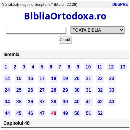
Vă rătăciţi neştiind Scripturile" (Matei, 22,29)
DESPRE
BibliaOrtodoxa.ro
Ieremia
1
2
3
4
5
6
7
8
9
10
11
12
13
14
15
16
17
18
19
20
21
22
23
24
25
26
27
28
29
30
31
32
33
34
35
36
37
38
39
40
41
42
43
44
45
46
47
48
49
50
51
52
Capitolul 48