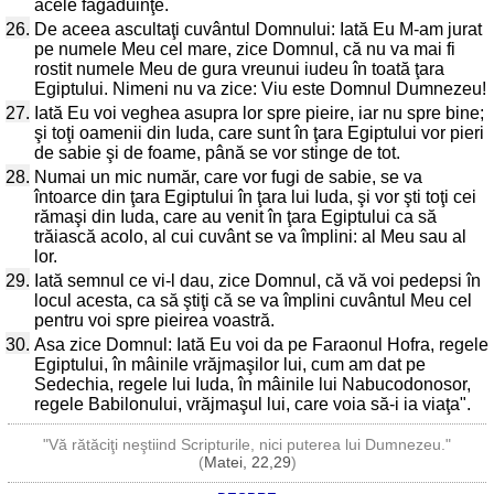
acele făgăduinţe.
26.
De aceea ascultaţi cuvântul Domnului: Iată Eu M-am jurat
pe numele Meu cel mare, zice Domnul, că nu va mai fi
rostit numele Meu de gura vreunui iudeu în toată ţara
Egiptului. Nimeni nu va zice: Viu este Domnul Dumnezeu!
27.
Iată Eu voi veghea asupra lor spre pieire, iar nu spre bine;
şi toţi oamenii din Iuda, care sunt în ţara Egiptului vor pieri
de sabie şi de foame, până se vor stinge de tot.
28.
Numai un mic număr, care vor fugi de sabie, se va
întoarce din ţara Egiptului în ţara lui Iuda, şi vor şti toţi cei
rămaşi din Iuda, care au venit în ţara Egiptului ca să
trăiască acolo, al cui cuvânt se va împlini: al Meu sau al
lor.
29.
Iată semnul ce vi-l dau, zice Domnul, că vă voi pedepsi în
locul acesta, ca să ştiţi că se va împlini cuvântul Meu cel
pentru voi spre pieirea voastră.
30.
Asa zice Domnul: Iată Eu voi da pe Faraonul Hofra, regele
Egiptului, în mâinile vrăjmaşilor lui, cum am dat pe
Sedechia, regele lui Iuda, în mâinile lui Nabucodonosor,
regele Babilonului, vrăjmaşul lui, care voia să-i ia viaţa".
"Vă rătăciţi neştiind Scripturile, nici puterea lui Dumnezeu."
(
Matei, 22,29
)