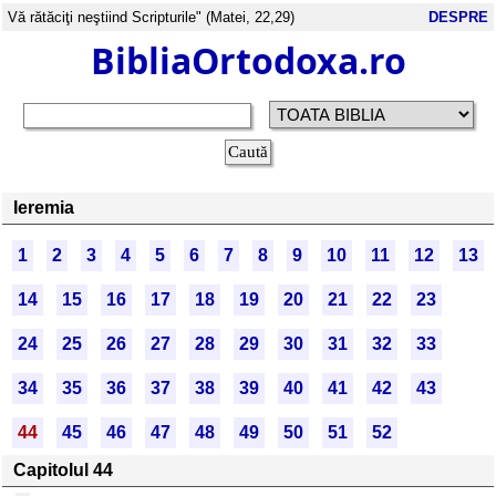
Vă rătăciţi neştiind Scripturile" (Matei, 22,29)
DESPRE
BibliaOrtodoxa.ro
Ieremia
1
2
3
4
5
6
7
8
9
10
11
12
13
14
15
16
17
18
19
20
21
22
23
24
25
26
27
28
29
30
31
32
33
34
35
36
37
38
39
40
41
42
43
44
45
46
47
48
49
50
51
52
Capitolul 44