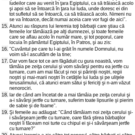
Iudeilor care au venit în ţara Egiptului, ca să trăiască acolo
şi apoi să se întoarcă în ţara lui Iuda, unde doresc ei din
tot sufletul să se întoarcă, ca să trăiască acolo. Nimeni nu
se va întoarce, decât numai aceia care vor fugi de aici".
15.
Atunci au răspuns lui Ieremia toţi bărbaţii care ştiau că
femeile lor tămâiază pe alţi dumnezei, şi toate femeile
care se aflau acolo în număr mare, şi tot poporul, care
locuia în pământul Egiptului, în Patros, şi au zis:
16.
"Cuvântul pe care tu l-ai grăit în numele Domnului, nu
voim să-l ascultăm de la tine;
17.
Dar vom face tot ce am făgăduit cu gura noastră, vom
tămâia pe zeiţa cerului şi vom săvârşi pentru ea jertfe cu
turnare, cum am mai făcut şi noi şi părinţii noştri, regii
noştri şi mai-marii noştri în cetăţile lui Iuda şi pe uliţele
Ierusalimului, că atunci eram sătui şi fericiţi şi n-am văzut
nenorociri.
18.
Iar de când am încetat de a mai tămâia pe zeiţa cerului şi
a-i săvârşi jertfe cu turnare, suferim toate lipsurile şi pierim
de sabie şi de foame".
19.
Şi femeile au adăugat: "Când tămâiam noi zeiţa cerului şi-
i săvârşeam jertfe cu turnare, oare fără ştirea bărbaţilor
noştri îi făceam noi turte cu chipul ei şi-i săvârşeam jertfe
cu turnare?"