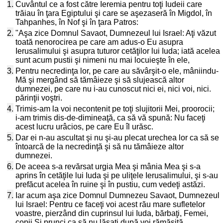
1.
Cuvântul ce a fost către Ieremia pentru toţi Iudeii care
trăiau în ţara Egiptului şi care se aşezaseră în Migdol, în
Tahpanhes, în Nof şi în ţara Patros:
2.
"Aşa zice Domnul Savaot, Dumnezeul lui Israel: Aţi văzut
toată nenorocirea pe care am adus-o Eu asupra
Ierusalimului şi asupra tuturor cetăţilor lui Iuda; iată acelea
sunt acum pustii şi nimeni nu mai locuieşte în ele,
3.
Pentru necredinţa lor, pe care au săvârşit-o ele, mâniindu-
Mă şi mergând să tămâieze şi să slujească altor
dumnezei, pe care nu i-au cunoscut nici ei, nici voi, nici.
părinţii voştri.
4.
Trimis-am la voi necontenit pe toţi slujitorii Mei, proorocii;
i-am trimis dis-de-dimineaţă, ca să vă spună: Nu faceţi
acest lucru urâcios, pe care Eu îl urăsc.
5.
Dar ei n-au ascultat şi nu şi-au plecat urechea lor ca să se
întoarcă de la necredinţă şi să nu tămâieze altor
dumnezei.
6.
De aceea s-a revărsat urgia Mea şi mânia Mea şi s-a
aprins în cetăţile lui Iuda şi pe uliţele Ierusalimului, şi s-au
prefăcut acelea în ruine şi în pustiu, cum vedeţi astăzi.
7.
Iar acum aşa zice Domnul Dumnezeu Savaot, Dumnezeul
lui Israel: Pentru ce faceţi voi acest rău mare sufletelor
voastre, pierzând din cuprinsul lui Iuda, bărbaţi, Femei,
copii Şi prunci ca să nu lăsaţi după voi rămăşiţă,