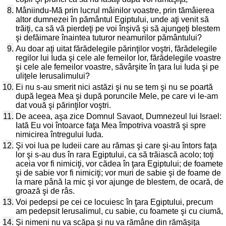
8.
Mâniindu-Mă prin lucrul mâinilor voastre, prin tămâierea
altor dumnezei în pământul Egiptului, unde aţi venit să
trăiţi, ca să vă pierdeţi pe voi înşivă şi să ajungeţi blestem
şi defăimare înaintea tuturor neamurilor pământului?
9.
Au doar aţi uitat fărădelegile părinţilor voştri, fărădelegile
regilor lui Iuda şi cele ale femeilor lor, fărădelegile voastre
şi cele ale femeilor voastre, săvârşite în ţara lui Iuda şi pe
uliţele Ierusalimului?
10.
Ei nu s-au smerit nici astăzi şi nu se tem şi nu se poartă
după legea Mea şi după poruncile Mele, pe care vi le-am
dat vouă şi părinţilor voştri.
11.
De aceea, aşa zice Domnul Savaot, Dumnezeul lui Israel:
Iată Eu voi întoarce faţa Mea împotriva voastră şi spre
nimicirea întregului Iuda.
12.
Şi voi lua pe Iudeii care au rămas şi care şi-au întors faţa
lor şi s-au dus în rara Egiptului, ca să trăiască acolo; toţi
aceia vor fi nimiciţi, vor cădea în ţara Egiptului; de foamete
şi de sabie vor fi nimiciţi; vor muri de sabie şi de foame de
la mare până la mic şi vor ajunge de blestem, de ocară, de
groază şi de râs.
13.
Voi pedepsi pe cei ce locuiesc în ţara Egiptului, precum
am pedepsit Ierusalimul, cu sabie, cu foamete şi cu ciumă,
14.
Şi nimeni nu va scăpa şi nu va rămâne din rămăşiţa