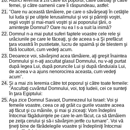
20.
Atunci Ieremia a zis către tot poporul, către bărbaţi şi către
femei, şi către oamenii care îi răspundeau, astfel:
21.
"Oare nu această tămâiere, pe care o săvârşeaţi în cetăţile
lui Iuda şi pe uliţele Ierusalimului şi voi şi părinţii voştri,
regii voştri şi mai-marii voştri şi ai poporului ţării, o
aminteşte Domnul? Oare nu ea I s-a suit la inimă?
22.
Domnul n-a mai putut suferi faptele voastre cele rele şi
urâciunile pe care le făceaţi, şi de aceea s-a Şi prefăcut
ţara voastră în pustietate, lucru de spaimă şi de blestem şi
fără locuitori, cum vedeţi acum.
23.
Deoarece voi, săvârşind acea tămâiere, aţi greşit înaintea
Domnului şi n-aţi ascultat glasul Domnului, nu v-aţi purtat
după legea Lui, după poruncile Lui şi după rânduiala Lui,
de aceea v-a ajuns nenorocirea aceasta, cum vedeţi
acum".
24.
Şi a mai zis Ieremia către tot poporul şi către toate femeile:
"Ascultaţi cuvântul Domnului, voi, toţi Iudeii, cei ce sunteţi
în ţara Egiptului:
25.
Aşa zice Domnul Savaot, Dumnezeul lui Israel: Voi şi
femeile voastre, ceea ce aţi grăit cu gurile voastre aceea
aţi făcut şi cu mâinile, şi mai şi ziceaţi: Vom îndeplini
întocmai făgăduinţele pe care le-am făcut, ca să tămâiem
pe zeiţa cerului şi să-i săvârşim jertfe cu turnare". Voi vă
ţineţi bine de fărădelegile voastre şi îndepliniţi întocmai