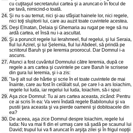
cu cuţitaşul secretarului cartea şi a aruncat-o în focul de
pe tavă, nimicind-o toată.
24.
Şi nu s-au temut, nici şi-au sfâşiat hainele lor, nici regele,
nici toţi slujitorii lui, care au auzit toate cuvintele acestea.
25.
Deşi Elnatan, Delaia şi Ghemaria au rugat pe rege să nu
ardă cartea, el însă nu i-a ascultat.
26.
Şi a poruncit regele lui Ierahmeel, fiul regelui, şi lui Seraia,
fiul lui Azirel, şi lui Şelemia, fiul lui Abdeel, să prindă pe
scriitorul Baruh şi pe Ieremia proorocul. Dar Domnul i-a
ascuns.
27.
Atunci a fost cuvântul Domnului către Ieremia, după ce
regele a ars cartea şi cuvintele pe care Baruh le scrisese
din gura lui Ieremia, şi i-a zis:
28.
"Ia-ţi alt sul de hârtie şi scrie în el toate cuvintele de mai
înainte, care au fost în celălalt sul, pe care l-a ars Ioiachim,
regele lui Iuda, iar regelui lui Iuda, Ioiachim, să-i spui:
29.
Aşa zice Domnul: Tu ai ars cartea aceasta, zicând: Pentru
ce ai scris în ea: Va veni îndată regele Babilonului şi va
pustii ţara aceasta şi va pierde oamenii şi dobitoacele din
ea?
30.
De aceea, aşa zice Domnul despre Ioiachim, regele lui
Iuda: Nu va mai fi din el urmaş care să şadă pe scaunul lui
David; trupul lui va fi aruncat în arşiţa zilei şi în frigul nopţii