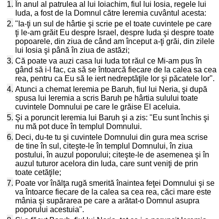
1.
În anul al patrulea al lui Ioiachim, fiul lui Iosia, regele lui
Iuda, a fost de la Domnul către Ieremia cuvântul acesta:
2.
"Ia-ţi un sul de hârtie şi scrie pe el toate cuvintele pe care
ţi le-am grăit Eu despre Israel, despre Iuda şi despre toate
popoarele, din ziua de când am început a-ţi grăi, din zilele
lui Iosia şi până în ziua de astăzi;
3.
Că poate va auzi casa lui Iuda tot răul ce Mi-am pus în
gând să i-l fac, ca să se întoarcă fiecare de la calea sa cea
rea, pentru ca Eu să le iert nedreptăţile lor şi păcatele lor".
4.
Atunci a chemat Ieremia pe Baruh, fiul lui Neria, şi după
spusa lui Ieremia a scris Baruh pe hârtia sulului toate
cuvintele Domnului pe care le grăise El aceluia.
5.
Şi a poruncit Ieremia lui Baruh şi a zis: "Eu sunt închis şi
nu mă pot duce în templul Domnului.
6.
Deci, du-te tu şi cuvintele Domnului din gura mea scrise
de tine în sul, citeşte-le în templul Domnului, în ziua
postului, în auzul poporului; citeşte-le de asemenea şi în
auzul tuturor acelora din Iuda, care sunt veniţi de prin
toate cetăţile;
7.
Poate vor înălţa rugă smerită înaintea feţei Domnului şi se
va întoarce fiecare de la calea sa cea rea, căci mare este
mânia şi supărarea pe care a arătat-o Domnul asupra
poporului acestuia".