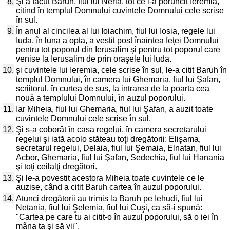
8.
Şi a făcut Baruh, fiul lui Neria, tot ce i-a poruncit Ieremia,
citind în templul Domnului cuvintele Domnului cele scrise
în sul.
9.
În anul al cincilea al lui Ioiachim, fiul lui Iosia, regele lui
Iuda, în luna a opta, a vestit post înaintea feţei Domnului
pentru tot poporul din Ierusalim şi pentru tot poporul care
venise la Ierusalim de prin oraşele lui Iuda.
10.
şi cuvintele lui Ieremia, cele scrise în sul, le-a citit Baruh în
templul Domnului, în camera lui Ghemaria, fiul lui Şafan,
scriitorul, în curtea de sus, la intrarea de la poarta cea
nouă a templului Domnului, în auzul poporului.
11.
Iar Miheia, fiul lui Ghemaria, fiul lui Şafan, a auzit toate
cuvintele Domnului cele scrise în sul.
12.
Şi s-a coborât în casa regelui, în camera secretarului
regelui şi iată acolo stăteau toţi dregătorii: Elişama,
secretarul regelui, Delaia, fiul lui Şemaia, Elnatan, fiul lui
Acbor, Ghemaria, fiul lui Şafan, Sedechia, fiul lui Hanania
şi toţi ceilalţi dregători.
13.
Şi le-a povestit acestora Miheia toate cuvintele ce le
auzise, când a citit Baruh cartea în auzul poporului.
14.
Atunci dregătorii au trimis la Baruh pe Iehudi, fiul lui
Netania, fiul lui Şelemia, fiul lui Cuşi, ca să-i spună:
"Cartea pe care tu ai citit-o în auzul poporului, să o iei în
mâna ta şi să vii".