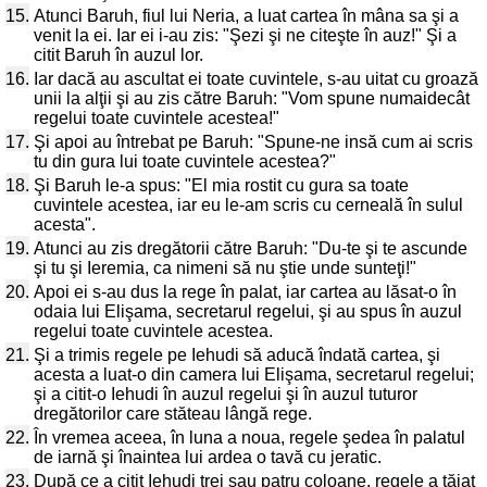
15.
Atunci Baruh, fiul lui Neria, a luat cartea în mâna sa şi a
venit la ei. Iar ei i-au zis: "Şezi şi ne citeşte în auz!" Şi a
citit Baruh în auzul lor.
16.
Iar dacă au ascultat ei toate cuvintele, s-au uitat cu groază
unii la alţii şi au zis către Baruh: "Vom spune numaidecât
regelui toate cuvintele acestea!"
17.
Şi apoi au întrebat pe Baruh: "Spune-ne insă cum ai scris
tu din gura lui toate cuvintele acestea?"
18.
Şi Baruh le-a spus: "El mia rostit cu gura sa toate
cuvintele acestea, iar eu le-am scris cu cerneală în sulul
acesta".
19.
Atunci au zis dregătorii către Baruh: "Du-te şi te ascunde
şi tu şi Ieremia, ca nimeni să nu ştie unde sunteţi!"
20.
Apoi ei s-au dus la rege în palat, iar cartea au lăsat-o în
odaia lui Elişama, secretarul regelui, şi au spus în auzul
regelui toate cuvintele acestea.
21.
Şi a trimis regele pe Iehudi să aducă îndată cartea, şi
acesta a luat-o din camera lui Elişama, secretarul regelui;
şi a citit-o Iehudi în auzul regelui şi în auzul tuturor
dregătorilor care stăteau lângă rege.
22.
În vremea aceea, în luna a noua, regele şedea în palatul
de iarnă şi înaintea lui ardea o tavă cu jeratic.
23.
După ce a citit Iehudi trei sau patru coloane, regele a tăiat