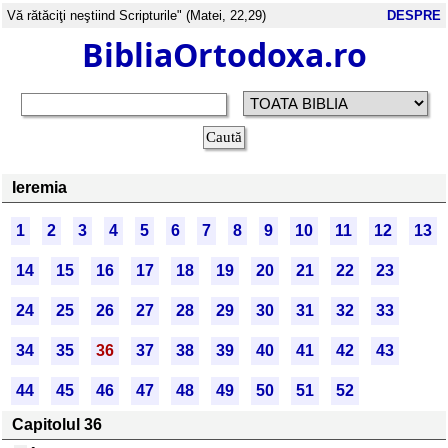
Vă rătăciţi neştiind Scripturile" (Matei, 22,29)
DESPRE
BibliaOrtodoxa.ro
Ieremia
1
2
3
4
5
6
7
8
9
10
11
12
13
14
15
16
17
18
19
20
21
22
23
24
25
26
27
28
29
30
31
32
33
34
35
36
37
38
39
40
41
42
43
44
45
46
47
48
49
50
51
52
Capitolul 36