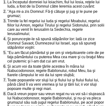
1.
La începutul domniei lui Ioiachim, fiul lui Iosia, reţele lui
Iuda, a fost de la Domnul către Ieremia acest cuvânt:
2.
"Aşa mi-a zis Domnul: Fă-ţi cătuşe şi jug şi le pune pe
grumaz;
3.
Trimite la fel regelui iui Iuda şi regelui Moabului, regelui
fiilor lui Amon, regelui Tirului şi regelui Sidonului, prin solii
care au venit în Ierusalim la Sedechia, regele
Ierusalimului;
4.
Şi porunceşte-le să spună stăpânilor lor: Iată ce zice
Domnul Savaot, Dumnezeul lui Israel, aşa să spuneţi
stăpânilor voştri:
5.
"Eu am făcut pământul şi pe om şi vieţuitoarele cele de pe
faţa pământului cu puterea Mea cea mare şi cu braţul Meu
cel puternic şi l-am dat cui am vrut.
6.
Şi acum voi da toate ţările acestea în mâna lui
Nabucodonosor, regele Babilonului, robul Meu, ba şi
fiarele câmpului le voi da lui spre slujbă;
7.
Toate popoarele vor sluji lui şi fiului lui şi fiului fiului lui,
până când îi va veni vremea şi lui şi tării lui; ii vor sluji
popoare multe şi regi mari.
8.
Dacă vreun popor sau vreun regat nu va voi să-i slujească
lui Nabucodonosor, regele Babilonului, şi nu-şi va pleca
grumazul său sub jugul regelui Babilonului, pe acel popor