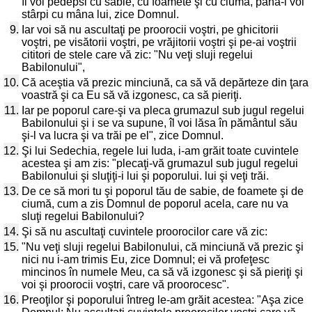
îl voi pedepsi cu sabie, cu foamete şi cu ciumă, până-l voi
stârpi cu mâna lui, zice Domnul.
9.
Iar voi să nu ascultaţi pe proorocii voştri, pe ghicitorii
voştri, pe visătorii voştri, pe vrăjitorii voştri şi pe-ai voştrii
cititori de stele care vă zic: "Nu veţi sluji regelui
Babilonului",
10.
Că aceştia vă prezic minciună, ca să vă depărteze din ţara
voastră şi ca Eu să vă izgonesc, ca să pieriţi.
11.
Iar pe poporul care-şi va pleca grumazul sub jugul regelui
Babilonului şi i se va supune, îl voi lăsa în pământul său
şi-l va lucra şi va trăi pe el", zice Domnul.
12.
Şi lui Sedechia, regele lui Iuda, i-am grăit toate cuvintele
acestea şi am zis: "plecaţi-vă grumazul sub jugul regelui
Babilonului şi sluţiţi-i lui şi poporului. lui şi veţi trăi.
13.
De ce să mori tu şi poporul tău de sabie, de foamete şi de
ciumă, cum a zis Domnul de poporul acela, care nu va
sluţi regelui Babilonului?
14.
Şi să nu ascultaţi cuvintele proorocilor care vă zic:
15.
"Nu veţi sluji regelui Babilonului, că minciună vă prezic şi
nici nu i-am trimis Eu, zice Domnul; ei vă profeţesc
mincinos în numele Meu, ca să vă izgonesc şi să pieriţi şi
voi şi proorocii voştri, care vă proorocesc".
16.
Preoţilor şi poporului întreg le-am grăit acestea: "Aşa zice