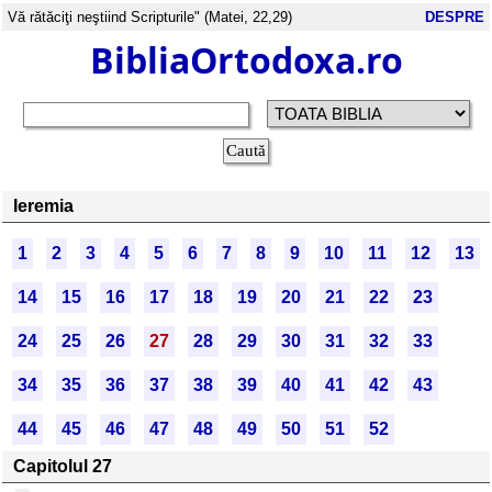
Vă rătăciţi neştiind Scripturile" (Matei, 22,29)
DESPRE
BibliaOrtodoxa.ro
Ieremia
1
2
3
4
5
6
7
8
9
10
11
12
13
14
15
16
17
18
19
20
21
22
23
24
25
26
27
28
29
30
31
32
33
34
35
36
37
38
39
40
41
42
43
44
45
46
47
48
49
50
51
52
Capitolul 27