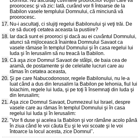
Domnul: Nu ascultaţi cuvintele proorocilor voştri care vă
proorocesc şi vă zic: Iată, curând vor fi întoarse de la
Babilon vasele templului Domnului, că minciună vă
proorocesc.
17.
Nu-i ascultaţi, ci slujiţi regelui Babilonului şi veţi trăi. De
ce să duceţi cetatea aceasta la pustiire?
18.
Iar dacă sunt ei prooroci şi dacă au ei cuvântul Domnului,
atunci să mijlocească înaintea Domnului Savaot ca
vasele rămase în templul Domnului şi în casa regelui lui
Iuda şi în Ierusalim să nu treacă la Babilon.
19.
Că aşa zice Domnul Savaot de stâlpi, de baia cea de
aramă, de postamente şi de celelalte lucruri care au
rămas în cetatea aceasta,
20.
Şi pe care Nabucodonosor, regele Babilonului, nu le-a
luat când a dus din Ierusalim la Babilon pe Iehonia, fiul lui
Ioiachim, regele lui Iuda, şi pe toţi îi însemnaţi din Iuda şi
din Ierusalim;
21.
Aşa zice Domnul Savaot, Dumnezeul lui Israel, despre
vasele care au rămas în templul Domnului şi în casa
regelui lui Iuda şi în Ierusalim:
22.
"Vor fi duse şi acelea la Babilon şi vor rămâne acolo până
în ziua când le voi căuta Eu şi le voi scoate şi le voi
întoarce la locul acesta, zice Domnul".