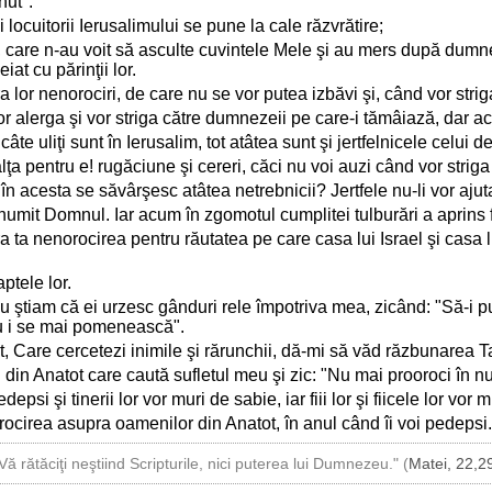
nut".
i locuitorii Ierusalimului se pune la cale răzvrătire;
or, care n-au voit să asculte cuvintele Mele şi au mers după dumnez
at cu părinţii lor.
or nenorociri, de care nu se vor putea izbăvi şi, când vor striga
 vor alerga şi vor striga către dumnezeii pe care-i tămâiază, dar ac
 câte uliţi sunt în Ierusalim, tot atâtea sunt şi jertfelnicele celui 
ţa pentru e! rugăciune şi cereri, căci nu voi auzi când vor striga
în acesta se săvârşesc atâtea netrebnicii? Jertfele nu-li vor ajut
mit Domnul. Iar acum în zgomotul cumplitei tulburări a aprins foc 
 ta nenorocirea pentru răutatea pe care casa lui Israel şi casa 
ptele lor.
 nu ştiam că ei urzesc gânduri rele împotriva mea, zicând: "Să-i
nu i se mai pomenească".
, Care cercetezi inimile şi rărunchii, dă-mi să văd răzbunarea Ta
in Anatot care caută sufletul meu şi zic: "Nu mai prooroci în n
si şi tinerii lor vor muri de sabie, iar fiii lor şi fiicele lor vor 
rocirea asupra oamenilor din Anatot, în anul când îi voi pedepsi.
Vă rătăciţi neştiind Scripturile, nici puterea lui Dumnezeu." (
Matei, 22,2