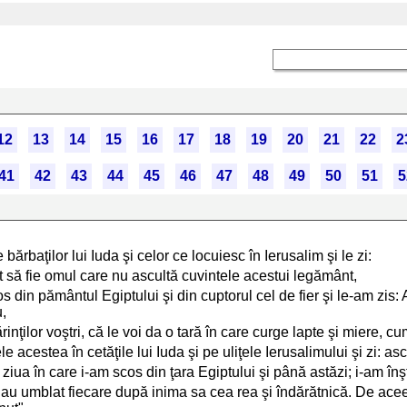
12
13
14
15
16
17
18
19
20
21
22
2
41
42
43
44
45
46
47
48
49
50
51
5
ărbaţilor lui Iuda şi celor ce locuiesc în Ierusalim şi le zi:
să fie omul care nu ascultă cuvintele acestui legământ,
 din pământul Egiptului şi din cuptorul cel de fier şi le-am zis: A
u,
nţilor voştri, că le voi da o tară în care curge lapte şi miere,
 acestea în cetăţile lui Iuda şi pe uliţele Ierusalimului şi zi: asc
n ziua în care i-am scos din ţara Egiptului şi până astăzi; i-am înşt
ci au umblat fiecare după inima sa cea rea şi îndărătnică. De ac