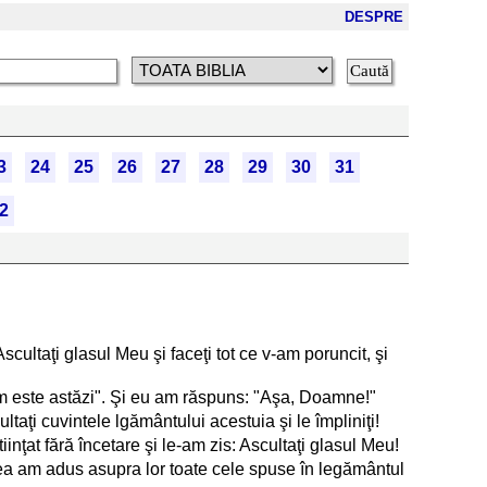
DESPRE
3
24
25
26
27
28
29
30
31
2
scultaţi glasul Meu şi faceţi tot ce v-am poruncit, şi
 cum este astăzi". Şi eu am răspuns: "Aşa, Doamne!"
ultaţi cuvintele lgământului acestuia şi le împliniţi!
iinţat fără încetare şi le-am zis: Ascultaţi glasul Meu!
eea am adus asupra lor toate cele spuse în legământul