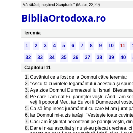
Vă rătăciţi neştiind Scripturile" (Matei, 22,29)
BibliaOrtodoxa.ro
Ieremia
1
2
3
4
5
6
7
8
9
10
11
32
33
34
35
36
37
38
39
40
Capitolul 11
1.
Cuvântul ce a fost de la Domnul către Ieremia:
2.
"Ascultă cuvintele legământului acestuia şi spune b
3.
Aşa zice Domnul Dumnezeul lui Israel: Blestemat 
4.
Pe care l-am dat Eu părinţilor voştri când i-am scos
veţi fi poporul Meu, iar Eu voi fi Dumnezeul vostr
5.
Ca să împlinesc jurământul cu care M-am jurat pări
6.
Iar Domnul mi-a zis iarăşi: "Vesteşte toate cuvintele
7.
Căci am înştiinţat necontenit pe părinţii voştri, di
8.
Dar ei n-au ascultat şi nu şi-au plecat urechea, 