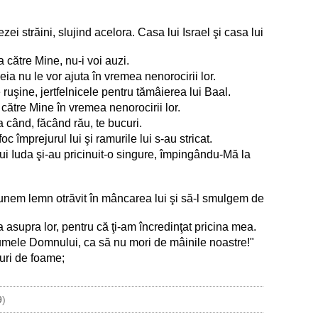
ei străini, slujind acelora. Casa lui Israel şi casa lui
 către Mine, nu-i voi auzi.
eia nu le vor ajuta în vremea nenorocirii lor.
de ruşine, jertfelnicele pentru tămâierea lui Baal.
 către Mine în vremea nenorocirii lor.
a când, făcând rău, te bucuri.
împrejurul lui şi ramurile lui s-au stricat.
lui Iuda şi-au pricinuit-o singure, împingându-Mă la
 punem lemn otrăvit în mâncarea lui şi să-l smulgem de
 asupra lor, pentru că ţi-am încredinţat pricina mea.
umele Domnului, ca să nu mori de mâinile noastre!"
muri de foame;
9
)