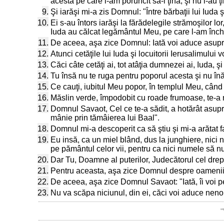
acesta pe care l-am poruncit să-l ţină, şi nu l-au ţi
9.
Şi iarăşi mi-a zis Domnul: "Între bărbaţii lui Iuda ş
10.
Ei s-au întors iarăşi la fărădelegile strămoşilor l
Iuda au călcat legământul Meu, pe care l-am închei
11.
De aceea, aşa zice Domnul: Iată voi aduce asupra l
12.
Atunci cetăţile lui Iuda şi locuitorii Ierusalimului
13.
Căci câte cetăţi ai, tot atâţia dumnezei ai, Iuda, şi
14.
Tu însă nu te ruga pentru poporul acesta şi nu înăl
15.
Ce cauţi, iubitul Meu popor, în templul Meu, când 
16.
Măslin verde, împodobit cu roade frumoase, te-a nu
17.
Domnul Savaot, Cel ce te-a sădit, a hotărât asupra
mânie prin tămâierea lui Baal".
18.
Domnul mi-a descoperit ca să ştiu şi mi-a arătat fa
19.
Eu insă, ca un miel blând, dus la junghiere, nici
pe pământul celor vii, pentru ca nici numele să 
20.
Dar Tu, Doamne al puterilor, Judecătorul cel drept
21.
Pentru aceasta, aşa zice Domnul despre oamenii d
22.
De aceea, aşa zice Domnul Savaot: "Iată, îi voi pedep
23.
Nu va scăpa niciunul, din ei, căci voi aduce neno
"