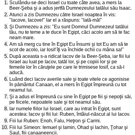
1.
Sculându-se deci Israel cu toate câte avea, a mers la
Beer-Şeba şi a adus jertfă Dumnezeului tatălui său Isaac.
2.
Atunci a zis Dumnezeu către Israel noaptea în vis:
"Iacove, Iacove!" Iar el a răspuns: "Iată-mă!"
3.
Şi Dumnezeu a zis: "Eu sunt Domnul Dumnezeul tatălui
tău, nu te teme a te duce în Egipt, căci acolo am să te fac
neam mare.
4.
Am să merg cu tine în Egipt Eu Însumi şi tot Eu am să te
scot de acolo, iar Iosif îţi va închide ochii cu mâna sa!"
5.
După aceasta s-a ridicat Iacov de la Beer-Şeba, iar fiii lui
Israel au luat pe Iacov, tatăl lor, şi pe copiii lor şi pe
femeile lor în căruţele pe care le trimisese Iosif, ca să-l
aducă.
6.
Luând deci Iacov averile sale şi toate vitele ce agonisise
în pământul Canaan, el a mers în Egipt împreună cu tot
neamul lui.
7.
Şi a adus el împreună cu sine în Egipt pe fiii şi nepoţii săi,
pe fiicele, nepoatele sale şi tot neamul său.
8.
Iar numele fiilor lui Israel, care au intrat în Egipt, sunt
acestea: Iacov şi fiii lui: Ruben, întâiul-născut al lui Iacov.
9.
Fiii lui Ruben: Enoh, Falu, Heţron şi Carmi.
10.
Fiii lui Simeon: Iemuel şi Iamin, Ohad şi Iachin, Ţohar şi
Saul, fiii canaaneencii.