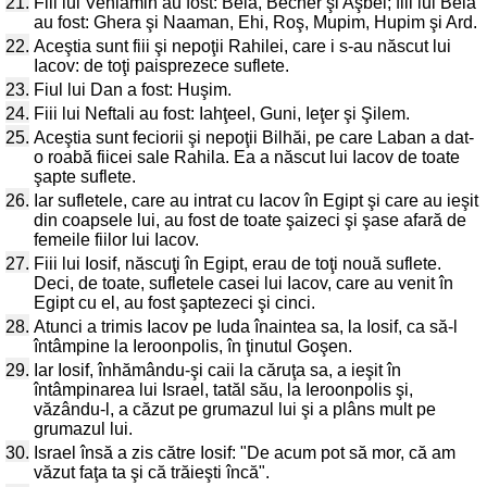
21.
Fiii lui Veniamin au fost: Bela, Becher şi Aşbel; fiii lui Bela
au fost: Ghera şi Naaman, Ehi, Roş, Mupim, Hupim şi Ard.
22.
Aceştia sunt fiii şi nepoţii Rahilei, care i s-au născut lui
Iacov: de toţi paisprezece suflete.
23.
Fiul lui Dan a fost: Huşim.
24.
Fiii lui Neftali au fost: Iahţeel, Guni, Ieţer şi Şilem.
25.
Aceştia sunt feciorii şi nepoţii Bilhăi, pe care Laban a dat-
o roabă fiicei sale Rahila. Ea a născut lui Iacov de toate
şapte suflete.
26.
Iar sufletele, care au intrat cu Iacov în Egipt şi care au ieşit
din coapsele lui, au fost de toate şaizeci şi şase afară de
femeile fiilor lui Iacov.
27.
Fiii lui Iosif, născuţi în Egipt, erau de toţi nouă suflete.
Deci, de toate, sufletele casei lui Iacov, care au venit în
Egipt cu el, au fost şaptezeci şi cinci.
28.
Atunci a trimis Iacov pe Iuda înaintea sa, la Iosif, ca să-l
întâmpine la Ieroonpolis, în ţinutul Goşen.
29.
Iar Iosif, înhămându-şi caii la căruţa sa, a ieşit în
întâmpinarea lui Israel, tatăl său, la Ieroonpolis şi,
văzându-l, a căzut pe grumazul lui şi a plâns mult pe
grumazul lui.
30.
Israel însă a zis către Iosif: "De acum pot să mor, că am
văzut faţa ta şi că trăieşti încă".