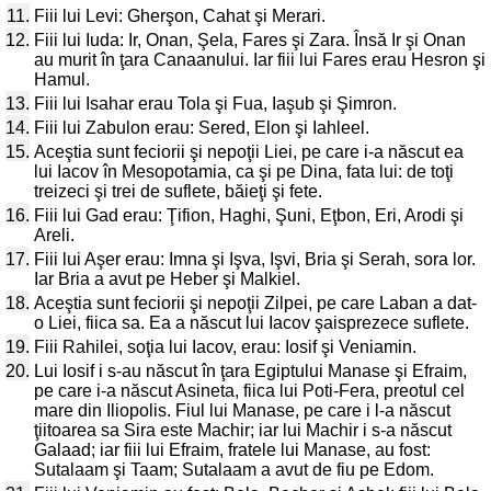
11.
Fiii lui Levi: Gherşon, Cahat şi Merari.
12.
Fiii lui Iuda: Ir, Onan, Şela, Fares şi Zara. Însă Ir şi Onan
au murit în ţara Canaanului. Iar fiii lui Fares erau Hesron şi
Hamul.
13.
Fiii lui Isahar erau Tola şi Fua, Iaşub şi Şimron.
14.
Fiii lui Zabulon erau: Sered, Elon şi Iahleel.
15.
Aceştia sunt feciorii şi nepoţii Liei, pe care i-a născut ea
lui Iacov în Mesopotamia, ca şi pe Dina, fata lui: de toţi
treizeci şi trei de suflete, băieţi şi fete.
16.
Fiii lui Gad erau: Ţifion, Haghi, Şuni, Eţbon, Eri, Arodi şi
Areli.
17.
Fiii lui Aşer erau: Imna şi Işva, Işvi, Bria şi Serah, sora lor.
Iar Bria a avut pe Heber şi Malkiel.
18.
Aceştia sunt feciorii şi nepoţii Zilpei, pe care Laban a dat-
o Liei, fiica sa. Ea a născut lui Iacov şaisprezece suflete.
19.
Fiii Rahilei, soţia lui Iacov, erau: Iosif şi Veniamin.
20.
Lui Iosif i s-au născut în ţara Egiptului Manase şi Efraim,
pe care i-a născut Asineta, fiica lui Poti-Fera, preotul cel
mare din Iliopolis. Fiul lui Manase, pe care i l-a născut
ţiitoarea sa Sira este Machir; iar lui Machir i s-a născut
Galaad; iar fiii lui Efraim, fratele lui Manase, au fost:
Sutalaam şi Taam; Sutalaam a avut de fiu pe Edom.