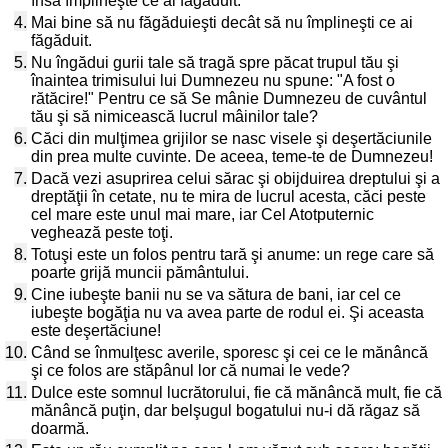
însă împlineşte ce ai făgăduit.
4.
Mai bine să nu făgăduieşti decât să nu împlineşti ce ai
făgăduit.
5.
Nu îngădui gurii tale să tragă spre păcat trupul tău şi
înaintea trimisului lui Dumnezeu nu spune: "A fost o
rătăcire!" Pentru ce să Se mânie Dumnezeu de cuvântul
tău şi să nimicească lucrul mâinilor tale?
6.
Căci din mulţimea grijilor se nasc visele şi deşertăciunile
din prea multe cuvinte. De aceea, teme-te de Dumnezeu!
7.
Dacă vezi asuprirea celui sărac şi obijduirea dreptului şi a
dreptăţii în cetate, nu te mira de lucrul acesta, căci peste
cel mare este unul mai mare, iar Cel Atotputernic
veghează peste toţi.
8.
Totuşi este un folos pentru tară şi anume: un rege care să
poarte grijă muncii pământului.
9.
Cine iubeşte banii nu se va sătura de bani, iar cel ce
iubeşte bogăţia nu va avea parte de rodul ei. Şi aceasta
este deşertăciune!
10.
Când se înmulţesc averile, sporesc şi cei ce le mănâncă
şi ce folos are stăpânul lor că numai le vede?
11.
Dulce este somnul lucrătorului, fie că mănâncă mult, fie că
mănâncă puţin, dar belşugul bogatului nu-i dă răgaz să
doarmă.