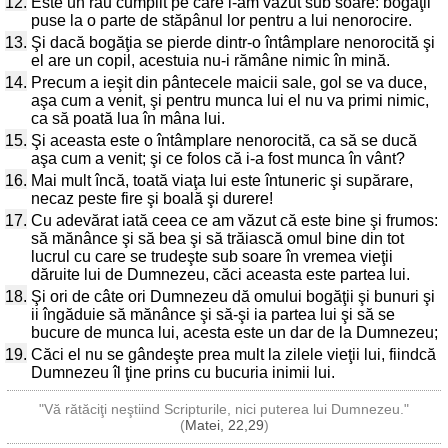
12.
Este un rău cumplit pe care l-am văzut sub soare: bogăţii
puse la o parte de stăpânul lor pentru a lui nenorocire.
13.
Şi dacă bogăţia se pierde dintr-o întâmplare nenorocită şi
el are un copil, acestuia nu-i rămâne nimic în mină.
14.
Precum a ieşit din pântecele maicii sale, gol se va duce,
aşa cum a venit, şi pentru munca lui el nu va primi nimic,
ca să poată lua în mâna lui.
15.
Şi aceasta este o întâmplare nenorocită, ca să se ducă
aşa cum a venit; şi ce folos că i-a fost munca în vânt?
16.
Mai mult încă, toată viaţa lui este întuneric şi supărare,
necaz peste fire şi boală şi durere!
17.
Cu adevărat iată ceea ce am văzut că este bine şi frumos:
să mănânce şi să bea şi să trăiască omul bine din tot
lucrul cu care se trudeşte sub soare în vremea vieţii
dăruite lui de Dumnezeu, căci aceasta este partea lui.
18.
Şi ori de câte ori Dumnezeu dă omului bogăţii şi bunuri şi
ii îngăduie să mănânce şi să-şi ia partea lui şi să se
bucure de munca lui, acesta este un dar de la Dumnezeu;
19.
Căci el nu se gândeşte prea mult la zilele vieţii lui, fiindcă
Dumnezeu îl ţine prins cu bucuria inimii lui.
"Vă rătăciţi neştiind Scripturile, nici puterea lui Dumnezeu."
(
Matei, 22,29
)