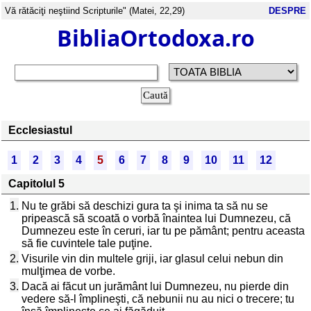
Vă rătăciţi neştiind Scripturile" (Matei, 22,29)
DESPRE
BibliaOrtodoxa.ro
Ecclesiastul
1
2
3
4
5
6
7
8
9
10
11
12
Capitolul 5
1.
Nu te grăbi să deschizi gura ta şi inima ta să nu se
pripească să scoată o vorbă înaintea lui Dumnezeu, că
Dumnezeu este în ceruri, iar tu pe pământ; pentru aceasta
să fie cuvintele tale puţine.
2.
Visurile vin din multele griji, iar glasul celui nebun din
mulţimea de vorbe.
3.
Dacă ai făcut un jurământ lui Dumnezeu, nu pierde din
vedere să-l împlineşti, că nebunii nu au nici o trecere; tu