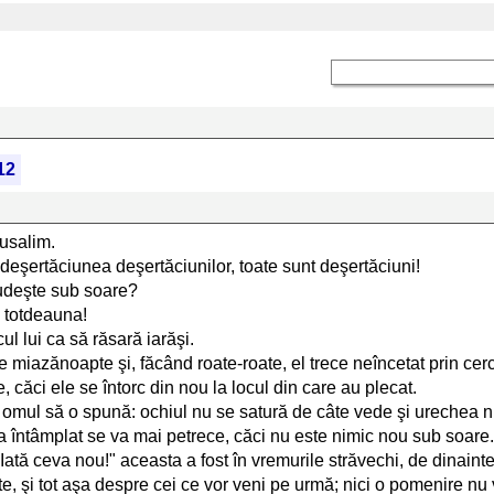
12
rusalim.
deşertăciunea deşertăciunilor, toate sunt deşertăciuni!
trudeşte sub soare?
 totdeauna!
l lui ca să răsară iarăşi.
e miazănoapte şi, făcând roate-roate, el trece neîncetat prin cerc
 căci ele se întorc din nou la locul din care au plecat.
 omul să o spună: ochiul nu se satură de câte vede şi urechea 
-a întâmplat se va mai petrece, căci nu este nimic nou sub soare.
ată ceva nou!" aceasta a fost în vremurile străvechi, de dinaint
 şi tot aşa despre cei ce vor veni pe urmă; nici o pomenire nu va