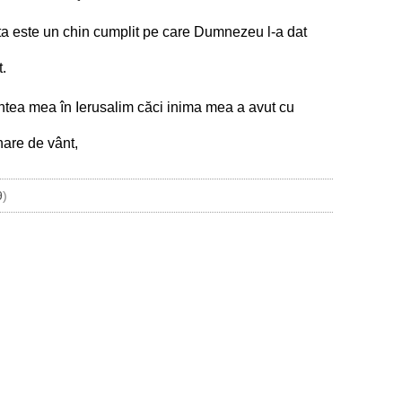
sta este un chin cumplit pe care Dumnezeu l-a dat
t.
intea mea în Ierusalim căci inima mea a avut cu
nare de vânt,
9
)