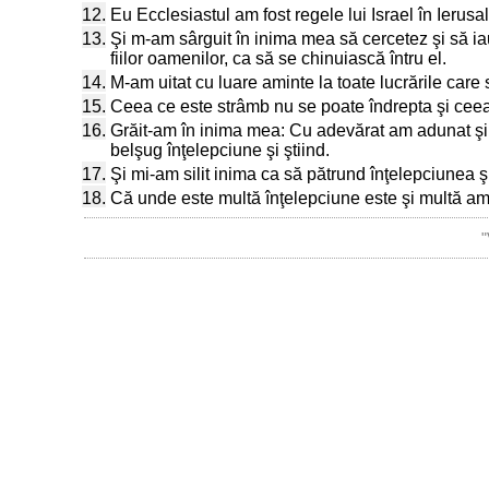
12.
Eu Ecclesiastul am fost regele lui Israel în Ierusa
13.
Şi m-am sârguit în inima mea să cercetez şi să ia
fiilor oamenilor, ca să se chinuiască întru el.
14.
M-am uitat cu luare aminte la toate lucrările care 
15.
Ceea ce este strâmb nu se poate îndrepta şi cee
16.
Grăit-am în inima mea: Cu adevărat am adunat şi a
belşug înţelepciune şi ştiind.
17.
Şi mi-am silit inima ca să pătrund înţelepciunea şi
18.
Că unde este multă înţelepciune este şi multă amără
"