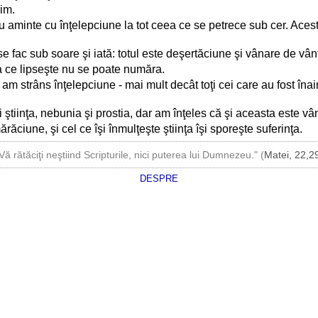
lim.
u aminte cu înţelepciune la tot ceea ce se petrece sub cer. Ace
se fac sub soare şi iată: totul este deşertăciune şi vânare de vân
a ce lipseşte nu se poate număra.
m strâns înţelepciune - mai mult decât toţi cei care au fost îna
 ştiinţa, nebunia şi prostia, dar am înţeles că şi aceasta este vâ
ciune, şi cel ce îşi înmulţeşte ştiinţa îşi sporeşte suferinţa.
Vă rătăciţi neştiind Scripturile, nici puterea lui Dumnezeu." (
Matei, 22,2
DESPRE