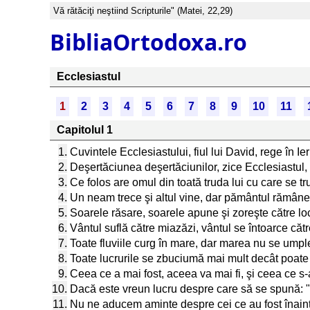
Vă rătăciţi neştiind Scripturile" (Matei, 22,29)
BibliaOrtodoxa.ro
Ecclesiastul
1
2
3
4
5
6
7
8
9
10
11
Capitolul 1
1.
Cuvintele Ecclesiastului, fiul lui David, rege în Ie
2.
Deşertăciunea deşertăciunilor, zice Ecclesiastul, 
3.
Ce folos are omul din toată truda lui cu care se 
4.
Un neam trece şi altul vine, dar pământul rămâne
5.
Soarele răsare, soarele apune şi zoreşte către locu
6.
Vântul suflă către miazăzi, vântul se întoarce cătr
7.
Toate fluviile curg în mare, dar marea nu se umple,
8.
Toate lucrurile se zbuciumă mai mult decât poate
9.
Ceea ce a mai fost, aceea va mai fi, şi ceea ce s
10.
Dacă este vreun lucru despre care să se spună: "I
11.
Nu ne aducem aminte despre cei ce au fost înainte,